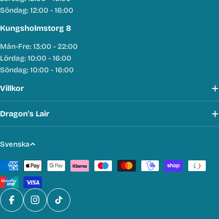
Söndag: 12:00 - 16:00
Kungsholmstorg 8
Mån-Fre: 13:00 - 22:00
Lördag: 10:00 - 16:00
Söndag: 10:00 - 16:00
Villkor
Dragon's Lair
S
Svenska
p
Betalmetoder
r
å
k
Facebook
Instagram
TikTok