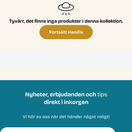
t
i
Tyvärr, det finns inga produkter i denna kollektion.
o
n
Fortsätt Handla
:
Nyheter, erbjudanden och
tips
direkt i inkorgen
Vi hör av oss när det händer något roligt!
E-