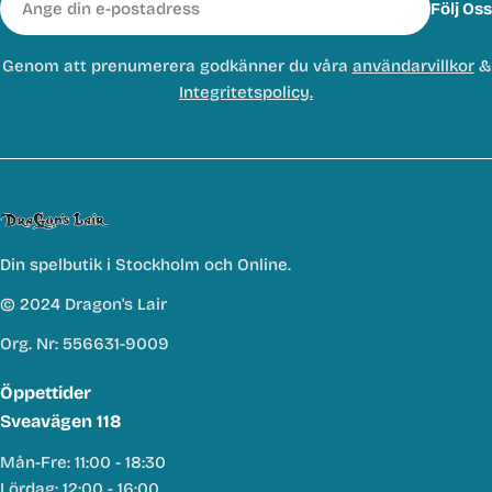
Följ Oss
post
Genom att prenumerera godkänner du våra
användarvillkor
&
Integritetspolicy.
Din spelbutik i Stockholm och Online.
© 2024 Dragon's Lair
Org. Nr: 556631-9009
Öppettider
Sveavägen 118
Mån-Fre: 11:00 - 18:30
Lördag: 12:00 - 16:00