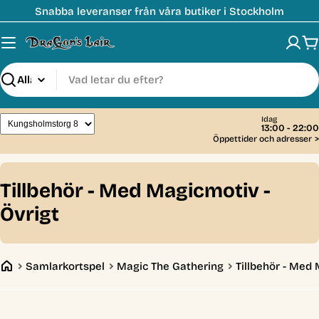
Hoppa
Snabba leveranser från våra butiker i Stockholm
till
innehåll
V
Sök
Idag
13:00 - 22:00
Öppettider och adresser
>
C
Tillbehör - Med Magicmotiv -
o
Övrigt
l
l
Samlarkortspel
Magic The Gathering
Tillbehör - Med
e
c