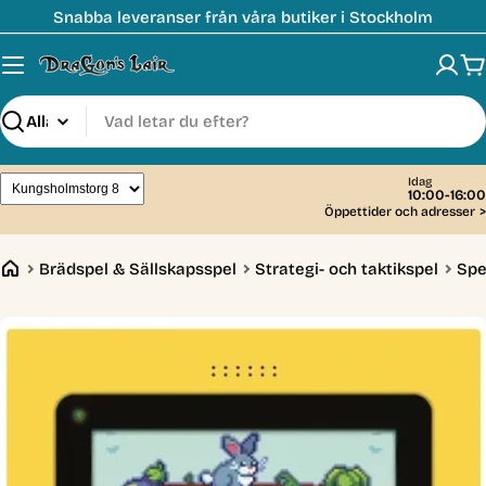
Hoppa
Snabba leveranser från våra butiker i Stockholm
till
innehåll
V
Sök
Idag
10:00-16:00
Öppettider och adresser
>
Brädspel & Sällskapsspel
Strategi- och taktikspel
Spe