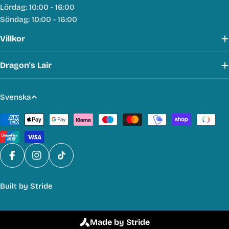
Lördag: 10:00 - 16:00
Söndag: 10:00 - 16:00
Villkor
Dragon's Lair
S
Svenska
p
Betalmetoder
r
å
k
Facebook
Instagram
TikTok
Built by
Stride
Made by Stride