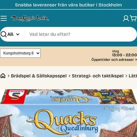
Hoppa
Snabba leveranser från våra butiker i Stockholm
till
innehåll
V
Sök
Idag
13:00 - 22:00
Öppettider och adresser
>
Brädspel & Sällskapsspel
Strategi- och taktikspel
Lät