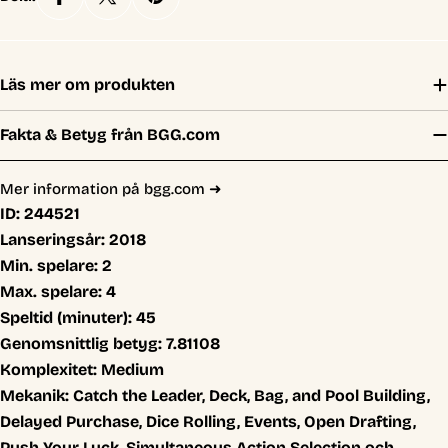
Läs mer om produkten
Fakta & Betyg från BGG.com
Mer information på bgg.com ➜
ID:
244521
Lanseringsår:
2018
Min. spelare:
2
Max. spelare:
4
Speltid (minuter):
45
Genomsnittlig betyg:
7.81108
Komplexitet:
Medium
Mekanik:
Catch the Leader, Deck, Bag, and Pool Building,
Delayed Purchase, Dice Rolling, Events, Open Drafting,
Push Your Luck, Simultaneous Action Selection och