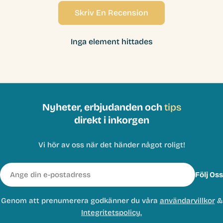
Skriv En Recension
Inga element hittades
Nyheter, erbjudanden och
tips
direkt i inkorgen
Vi hör av oss när det händer något roligt!
E-
Följ Oss
post
Genom att prenumerera godkänner du våra
användarvillkor
&
Integritetspolicy.