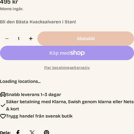
Ordinarie
495 kr
pris
Moms ingår.
Bli den Bästa Kvacksalvaren i Stan!
Antal
Slutsåld
Minska Antal För The Quacks Of Quedlinburg
Öka Antal För The Quacks Of Quedlinbu
Fler betalningsalternativ
Loading locations...
Snabb leverans 1–3 dagar
Säker betalning med Klarna, Swish genom klarna eller Nets
& kort
Trygg handel från svensk butik
Dela: