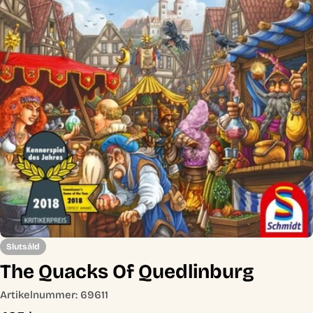
Öppna media 0 i modal
Slutsåld
The Quacks Of Quedlinburg
Artikelnummer:
69611