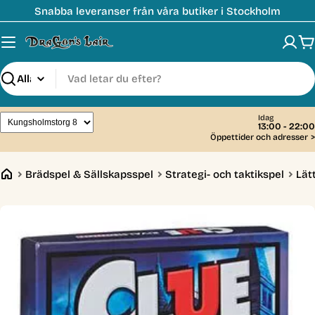
Hoppa
Snabba leveranser från våra butiker i Stockholm
till
innehåll
V
Sök
Idag
13:00 - 22:00
Öppettider och adresser
>
Brädspel & Sällskapsspel
Strategi- och taktikspel
Lät