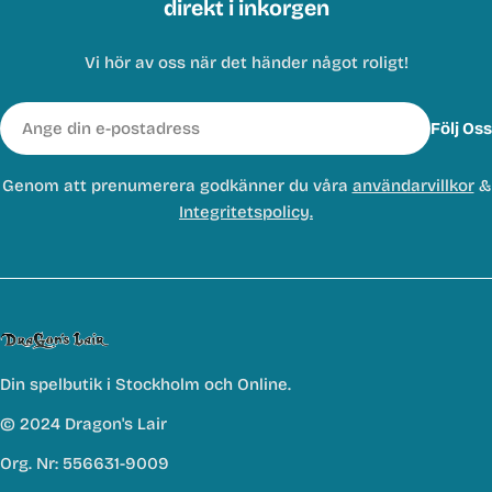
direkt i inkorgen
Vi hör av oss när det händer något roligt!
E-
Följ Oss
post
Genom att prenumerera godkänner du våra
användarvillkor
&
Integritetspolicy.
Din spelbutik i Stockholm och Online.
© 2024 Dragon's Lair
Org. Nr: 556631-9009