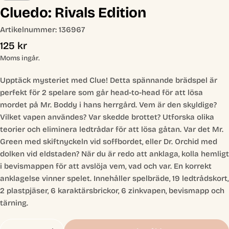
Cluedo: Rivals Edition
Artikelnummer:
136967
Ordinarie
125 kr
pris
Moms ingår.
Upptäck mysteriet med Clue! Detta spännande brädspel är
perfekt för 2 spelare som går head-to-head för att lösa
mordet på Mr. Boddy i hans herrgård. Vem är den skyldige?
Vilket vapen användes? Var skedde brottet? Utforska olika
teorier och eliminera ledtrådar för att lösa gåtan. Var det Mr.
Green med skiftnyckeln vid soffbordet, eller Dr. Orchid med
dolken vid eldstaden? När du är redo att anklaga, kolla hemligt
i bevismappen för att avslöja vem, vad och var. En korrekt
anklagelse vinner spelet. Innehåller spelbräde, 19 ledtrådskort,
2 plastpjäser, 6 karaktärsbrickor, 6 zinkvapen, bevismapp och
tärning.
Antal