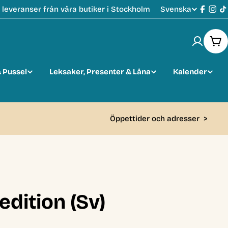
Svenska
leveranser från våra butiker i Stockholm
S
Faceb
Ins
T
p
Var
r
 Pussel
Leksaker, Presenter & Låna
Kalender
å
k
Öppettider och adresser
>
edition (Sv)