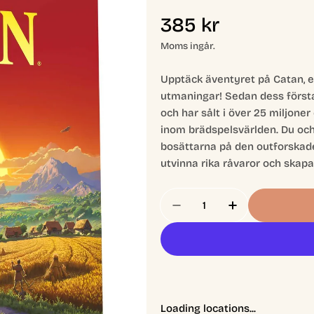
Ordinarie
385 kr
pris
Moms ingår.
Upptäck äventyret på Catan, e
utmaningar! Sedan dess första
och har sålt i över 25 miljoner
inom brädspelsvärlden. Du och
bosättarna på den outforskade
utvinna rika råvaror och skap
Antal
Minska Antal För Catan
Öka Antal För
Loading locations...