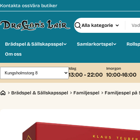
Hoppa
Kontakta oss
Våra butiker
till
innehåll
Sök
Brädspel & Sällskapsspel
Samlarkortspel
Rolls
Om oss
Idag
Imorgon
13:00 - 22:00
10:00-16:00
Brädspel & Sällskapsspel
Familjespel
Familjespel på