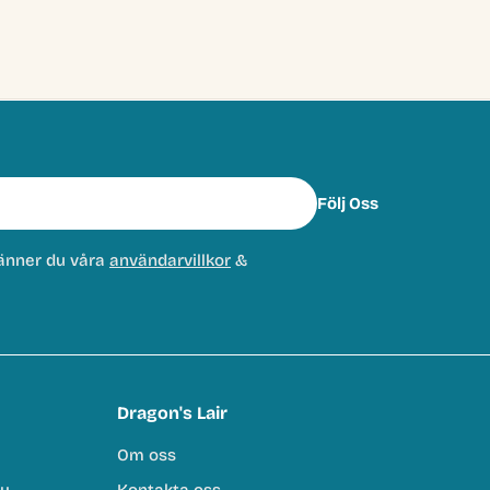
Följ Oss
änner du våra
användarvillkor
&
Dragon's Lair
Om oss