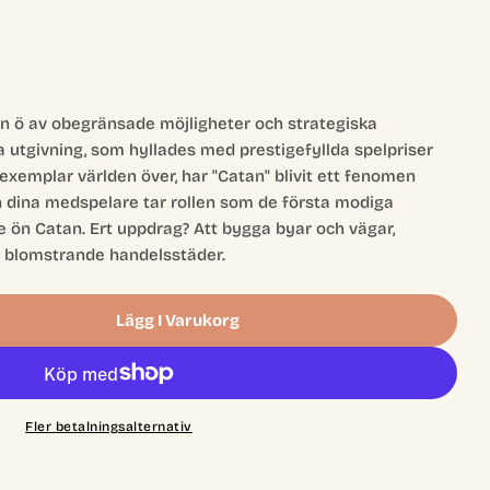
n ö av obegränsade möjligheter och strategiska
 utgivning, som hyllades med prestigefyllda spelpriser
 exemplar världen över, har "Catan" blivit ett fenomen
 dina medspelare tar rollen som de första modiga
 ön Catan. Ert uppdrag? Att bygga byar och vägar,
a blomstrande handelsstäder.
Lägg I Varukorg
 - 6th Edition (Sv)
 Catan - 6th Edition (Sv)
Fler betalningsalternativ