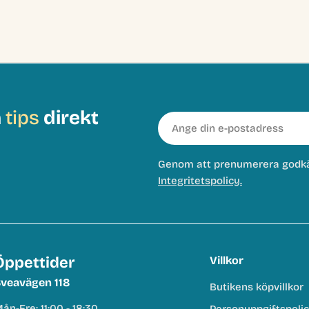
h
tips
direkt
E-
post
Genom att prenumerera godk
Integritetspolicy.
Öppettider
Villkor
veavägen 118
Butikens köpvillkor
ån-Fre: 11:00 - 18:30