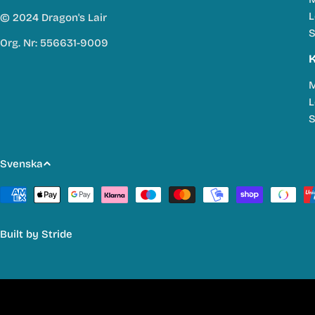
L
© 2024 Dragon's Lair
S
Org. Nr: 556631-9009
K
M
L
S
S
Svenska
p
Betalmetoder
r
Built by
Stride
å
k