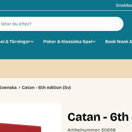
Snabba 
pel & Tärningar
Poker & Klassiska Spel
Book Nook &
 Svenska
Catan - 6th edition (Sv)
Catan - 6th 
Artikelnummer:
50698