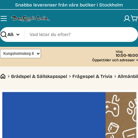
Hoppa
Snabba leveranser från våra butiker i Stockholm
till
innehåll
V
Sök
Idag
10:00-16:00
Öppettider och adresser
>
Brädspel & Sällskapsspel
Frågespel & Trivia
Allmänbi