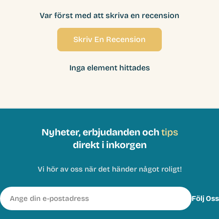
Var först med att skriva en recension
Skriv En Recension
Inga element hittades
Nyheter, erbjudanden och
tips
direkt i inkorgen
Vi hör av oss när det händer något roligt!
E-
Följ Oss
post