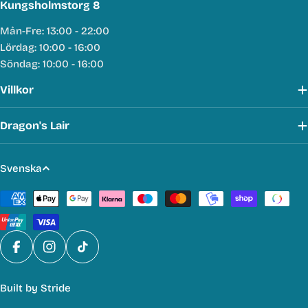
Kungsholmstorg 8
Mån-Fre: 13:00 - 22:00
Lördag: 10:00 - 16:00
Söndag: 10:00 - 16:00
Villkor
Dragon's Lair
S
Svenska
p
Betalmetoder
r
å
k
Facebook
Instagram
TikTok
Built by
Stride