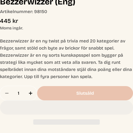
Bezzerwizzer (Eng)
Artikelnummer:
98150
Ordinarie
445 kr
pris
Moms ingår.
Bezzerwizzer är en ny twist på trivia med 20 kategorier av
frågor, samt stöld och byte av brickor för snabbt spel.
Bezzerwizzer är en ny sorts kunskapsspel som bygger på
strategi lika mycket som att veta alla svaren. Ta dig runt
spelbrädet innan dina motståndare stjäl dina poäng eller dina
kategorier. Upp till fyra personer kan spela.
Antal
Slutsåld
Minska Antal För Bezzerwizzer (Eng)
Öka Antal För Bezzerwizzer (Eng)