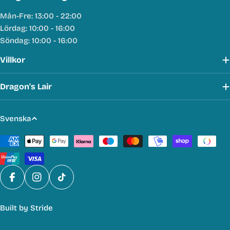
Mån-Fre: 13:00 - 22:00
Lördag: 10:00 - 16:00
Söndag: 10:00 - 16:00
Villkor
Dragon's Lair
S
Svenska
p
Betalmetoder
r
å
k
Facebook
Instagram
TikTok
Built by
Stride