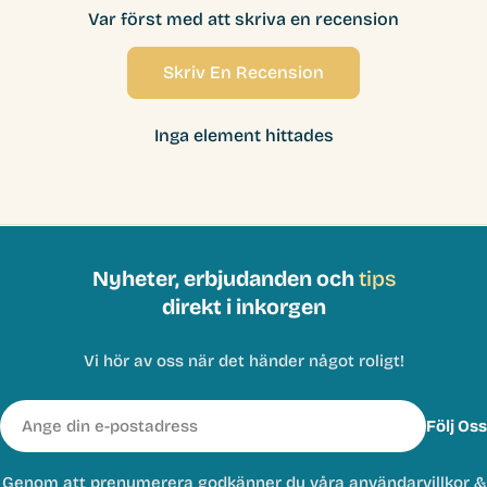
Var först med att skriva en recension
Skriv En Recension
Inga element hittades
Nyheter, erbjudanden och
tips
direkt i inkorgen
Vi hör av oss när det händer något roligt!
E-
Följ Oss
post
Genom att prenumerera godkänner du våra
användarvillkor
&