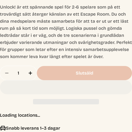
Unlock! är ett spännande spel för 2-6 spelare som på ett
trovärdigt sätt återger känslan av ett Escape Room. Du och
dina medspelare måste samarbeta för att ta er ut ur ett låst
rum på så kort tid som möjligt. Logiska pussel och gömda
ledtrådar står i er väg, och de tre scenarierna i grundlådan
erbjuder varierande utmaningar och svårighetsgrader. Perfekt
för grupper som letar efter en intensiv samarbetsupplevelse
som kommer leva kvar långt efter spelet är över.
Antal
Slutsåld
Minska Antal För Unlock! Escape Adventures (sv
Öka Antal För Unlock! Escape Adventure
Loading locations...
Snabb leverans 1–3 dagar