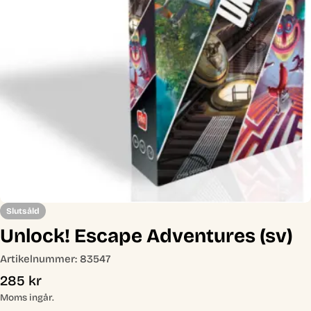
Öppna media 0 i modal
Slutsåld
Unlock! Escape Adventures (sv)
Artikelnummer:
83547
Ordinarie
285 kr
pris
Moms ingår.