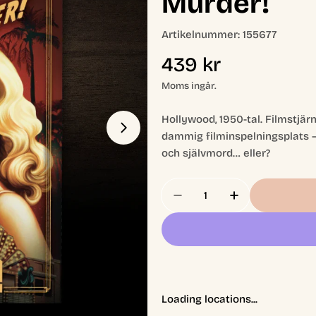
Murder!
Artikelnummer:
155677
Ordinarie
439 kr
pris
Moms ingår.
Hollywood, 1950-tal. Filmstjä
Öppna media 1 i modal
dammig filminspelningsplats –
och självmord… eller?
Antal
Minska Antal För Post
Öka Antal Fö
Loading locations...