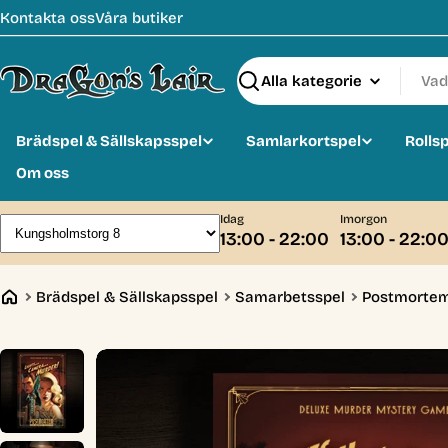
Hoppa
Kontakta oss
Våra butiker
till
innehåll
Sök
Brädspel & Sällskapsspel
Samlarkortspel
Rolls
Om oss
Idag
Imorgon
13:00 - 22:00
13:00 - 22:0
Brädspel & Sällskapsspel
Samarbetsspel
Postmortem: