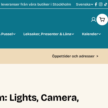
Svenska
leveranser från våra butiker i Stockholm
S
Faceb
Ins
T
p
Var
r
 Pussel
Leksaker, Presenter & Låna
Kalender
å
k
Öppettider och adresser
>
: Lights, Camera,