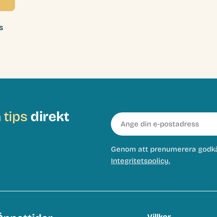
s
h
tips
direkt
E-
post
Genom att prenumerera godk
Integritetspolicy.
Villkor