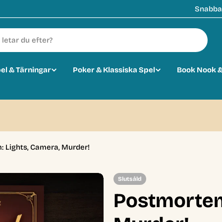
Snabba 
pel & Tärningar
Poker & Klassiska Spel
Book Nook &
0
 Lights, Camera, Murder!
Slutsåld
Postmortem