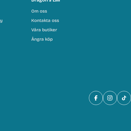
Om oss
cy
Kontakta oss
Våra butiker
Ångra köp
Facebook
Instagra
Tik