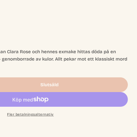
rnan Clara Rose och hennes exmake hittas döda på en
Öppna media 2 
 genomborrade av kulor. Allt pekar mot ett klassiskt mord
Slutsåld
mortem: Lights, Camera, Murder!
r Postmortem: Lights, Camera, Murder!
Fler betalningsalternativ