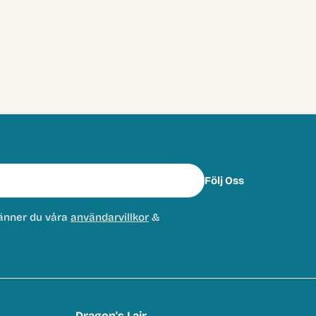
Följ Oss
änner du våra
användarvillkor
&
Dragon's Lair