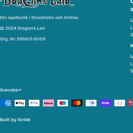
S
Din spelbutik i Stockholm och Online.
M
L
© 2024 Dragon's Lair
S
Org. Nr: 556631-9009
K
M
L
S
S
Svenska
p
Betalmetoder
r
Built by
Stride
å