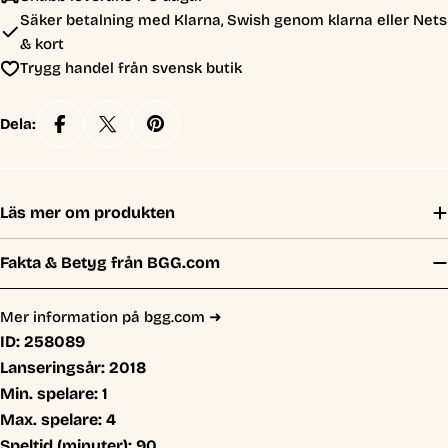
Säker betalning med Klarna, Swish genom klarna eller Nets
& kort
Trygg handel från svensk butik
Dela:
Läs mer om produkten
Fakta & Betyg från BGG.com
Mer information på bgg.com ➜
ID:
258089
Lanseringsår:
2018
Min. spelare:
1
Max. spelare:
4
Speltid (minuter):
90