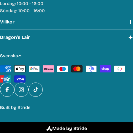
Lördag: 10:00 - 16:00
Söndag: 10:00 - 16:00
Villkor
Dragon's Lair
S
Svenska
p
Betalmetoder
r
å
k
Facebook
Instagram
TikTok
Built by
Stride
Made by Stride