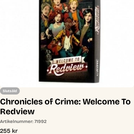
Öppna media 0 i modal
Slutsåld
Chronicles of Crime: Welcome To
Redview
Artikelnummer:
71992
Ordinarie
255 kr