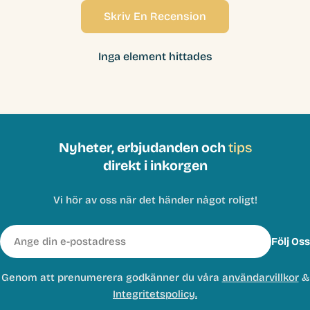
Skriv En Recension
Inga element hittades
Nyheter, erbjudanden och
tips
direkt i inkorgen
Vi hör av oss när det händer något roligt!
E-
Följ Oss
post
Genom att prenumerera godkänner du våra
användarvillkor
&
Integritetspolicy.