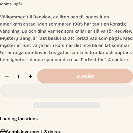
pris
Moms ingår.
Välkommen till Redview, en liten och till synes lugn
amerikansk stad. Men sommaren 1985 har tagit en konstig
vändning. Du och dina vänner, som kallar er själva för Redview
Mystery Gang, är fast beslutna att förstå vad som pågår. Med
mysterier runt varje hörn kommer det inte bli en lat sommar
för er unga detektiver. Lös gåtor, samla ledtrådar och upptäck
hemligheter i denna spännande resa. Perfekt för 1-4 spelare.
Antal
Slutsåld
Minska Antal För Chronicles Of Crime: Welcome 
Öka Antal För Chronicles Of Crime: We
Loading locations...
Snabb leverans 1–3 dagar