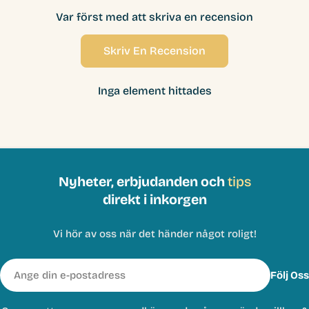
Var först med att skriva en recension
Skriv En Recension
Inga element hittades
Nyheter, erbjudanden och
tips
direkt i inkorgen
Vi hör av oss när det händer något roligt!
E-
Följ Oss
post