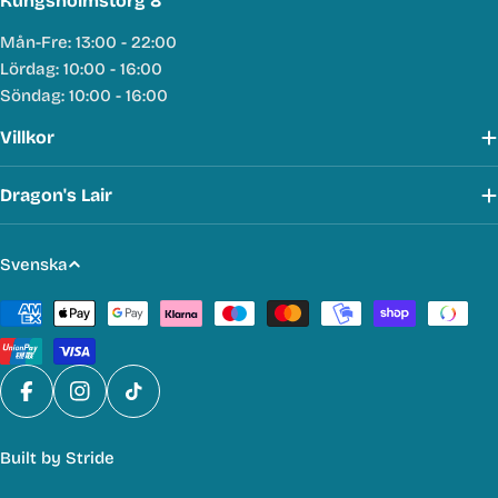
Kungsholmstorg 8
Mån-Fre: 13:00 - 22:00
Lördag: 10:00 - 16:00
Söndag: 10:00 - 16:00
Villkor
Dragon's Lair
S
Svenska
p
Betalmetoder
r
å
k
Facebook
Instagram
TikTok
Built by
Stride