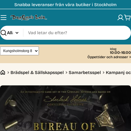
Hoppa
Snabba leveranser från våra butiker i Stockholm
till
innehåll
V
Sök
Idag
10:00-16:00
Öppettider och adresser
>
Brädspel & Sällskapsspel
Samarbetsspel
Kampanj oc