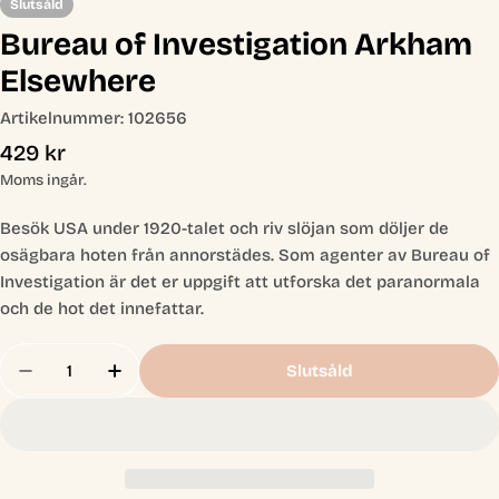
Slutsåld
Bureau of Investigation Arkham
Elsewhere
Artikelnummer:
102656
Ordinarie
429 kr
pris
Moms ingår.
Besök USA under 1920-talet och riv slöjan som döljer de
osägbara hoten från annorstädes. Som agenter av Bureau of
Investigation är det er uppgift att utforska det paranormala
och de hot det innefattar.
Antal
Slutsåld
Minska Antal För Bureau Of Investigation Arkha
Öka Antal För Bureau Of Investigation