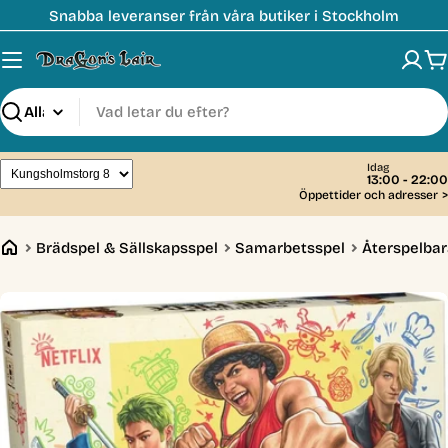
Hoppa
Snabba leveranser från våra butiker i Stockholm
till
innehåll
V
Sök
Idag
13:00 - 22:00
Öppettider och adresser
>
Brädspel & Sällskapsspel
Samarbetsspel
Återspelba