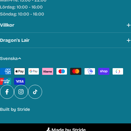
Mån-Fre: 13:00 - 22:00
Lördag: 10:00 - 16:00
Söndag: 10:00 - 16:00
Villkor
Dragon's Lair
S
Svenska
p
Betalmetoder
r
å
k
Facebook
Instagram
TikTok
Built by
Stride
Made by Stride