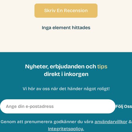
Skriv En Recension
Inga element hittades
Nyheter, erbjudanden och
tips
direkt i inkorgen
Vi hör av oss när det händer något roligt!
E-
Följ Oss
post
Genom att prenumerera godkänner du våra
användarvillkor
&
Integritetspolicy.