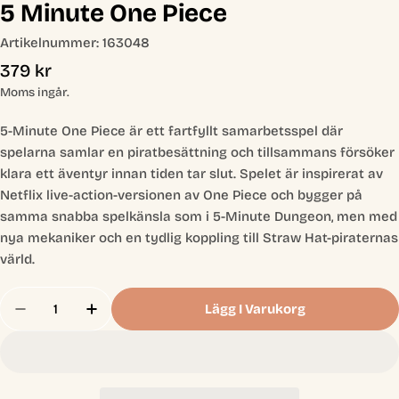
5 Minute One Piece
Artikelnummer:
163048
Ordinarie
379 kr
pris
Moms ingår.
5-Minute One Piece är ett fartfyllt samarbets­spel där
spelarna samlar en piratbesättning och tillsammans försöker
klara ett äventyr innan tiden tar slut. Spelet är inspirerat av
Netflix live-action-versionen av One Piece och bygger på
samma snabba spelkänsla som i 5-Minute Dungeon, men med
nya mekaniker och en tydlig koppling till Straw Hat-piraternas
värld.
Antal
Lägg I Varukorg
Minska Antal För 5 Minute One Piece
Öka Antal För 5 Minute One Piece