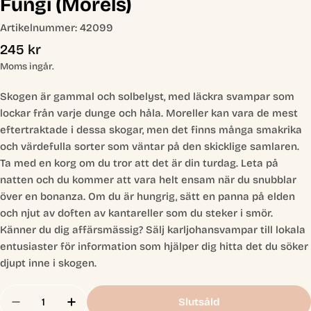
Fungi (Morels)
Artikelnummer:
42099
Ordinarie
245 kr
pris
Moms ingår.
Skogen är gammal och solbelyst, med läckra svampar som
lockar från varje dunge och håla. Moreller kan vara de mest
eftertraktade i dessa skogar, men det finns många smakrika
och värdefulla sorter som väntar på den skicklige samlaren.
Ta med en korg om du tror att det är din turdag. Leta på
natten och du kommer att vara helt ensam när du snubblar
över en bonanza. Om du är hungrig, sätt en panna på elden
och njut av doften av kantareller som du steker i smör.
Känner du dig affärsmässig? Sälj karljohansvampar till lokala
entusiaster för information som hjälper dig hitta det du söker
djupt inne i skogen.
Antal
Slutsåld