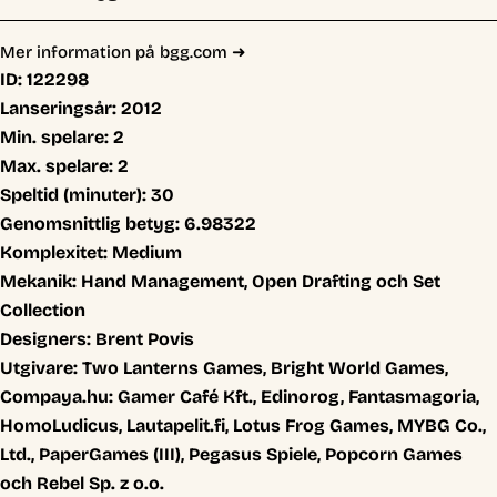
Mer information på bgg.com ➜
ID:
122298
Lanseringsår:
2012
Min. spelare:
2
Max. spelare:
2
Speltid (minuter):
30
Genomsnittlig betyg:
6.98322
Komplexitet:
Medium
Mekanik:
Hand Management, Open Drafting och Set
Collection
Designers:
Brent Povis
Utgivare:
Two Lanterns Games, Bright World Games,
Compaya.hu: Gamer Café Kft., Edinorog, Fantasmagoria,
HomoLudicus, Lautapelit.fi, Lotus Frog Games, MYBG Co.,
Ltd., PaperGames (III), Pegasus Spiele, Popcorn Games
och Rebel Sp. z o.o.