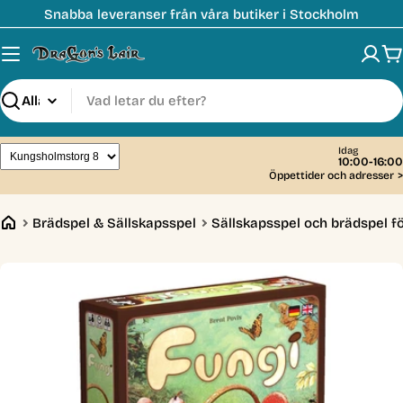
Hoppa
Snabba leveranser från våra butiker i Stockholm
till
innehåll
V
Sök
Idag
10:00-16:00
Öppettider och adresser
>
Brädspel & Sällskapsspel
Sällskapsspel och brädspel fö