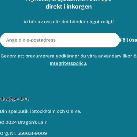
direkt i inkorgen
Vi hör av oss när det händer något roligt!
E-
Följ Oss
post
Genom att prenumerera godkänner du våra
användarvillkor
&
Integritetspolicy.
Din spelbutik i Stockholm och Online.
© 2024 Dragon's Lair
Org. Nr: 556631-9009