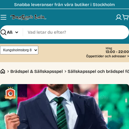
Hoppa
Snabba leveranser från våra butiker i Stockholm
till
innehåll
V
Sök
Idag
13:00 - 22:00
Öppettider och adresser
>
Brädspel & Sällskapsspel
Sällskapsspel och brädspel fö