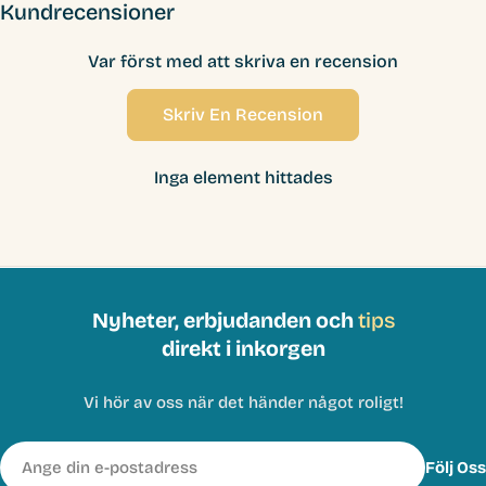
Kundrecensioner
Var först med att skriva en recension
Skriv En Recension
Inga element hittades
Nyheter, erbjudanden och
tips
direkt i inkorgen
Vi hör av oss när det händer något roligt!
E-
Följ Oss
post