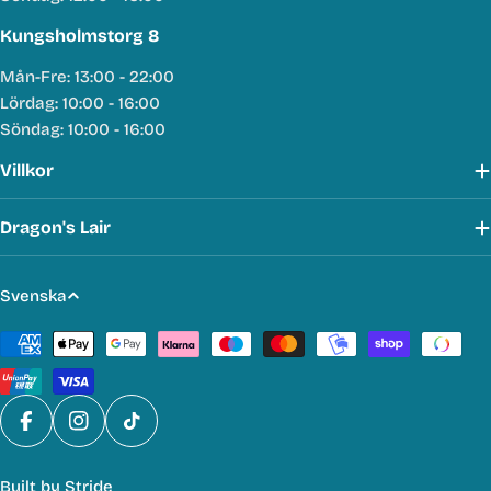
Kungsholmstorg 8
Mån-Fre: 13:00 - 22:00
Lördag: 10:00 - 16:00
Söndag: 10:00 - 16:00
Villkor
Dragon's Lair
S
Svenska
p
Betalmetoder
r
å
k
Facebook
Instagram
TikTok
Built by
Stride