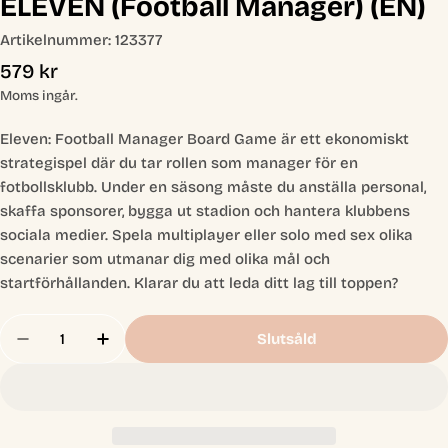
ELEVEN (Football Manager) (EN)
Artikelnummer:
123377
Ordinarie
579 kr
pris
Moms ingår.
Eleven: Football Manager Board Game är ett ekonomiskt
strategispel där du tar rollen som manager för en
fotbollsklubb. Under en säsong måste du anställa personal,
skaffa sponsorer, bygga ut stadion och hantera klubbens
sociala medier. Spela multiplayer eller solo med sex olika
scenarier som utmanar dig med olika mål och
startförhållanden. Klarar du att leda ditt lag till toppen?
Antal
Slutsåld
Minska Antal För ELEVEN (Football Manager) (EN
Öka Antal För ELEVEN (Football Manage