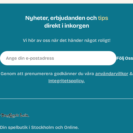
Nyheter, erbjudanden och
tips
direkt i inkorgen
Vi hör av oss när det händer något roligt!
E-
Följ Oss
post
Genom att prenumerera godkänner du våra
användarvillkor
&
Integritetspolicy.
Din spelbutik i Stockholm och Online.