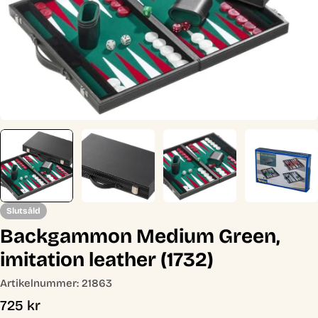
Öppna media 0 i modal
Slutsåld
Backgammon Medium Green,
imitation leather (1732)
Artikelnummer:
21863
Ordinarie
725 kr