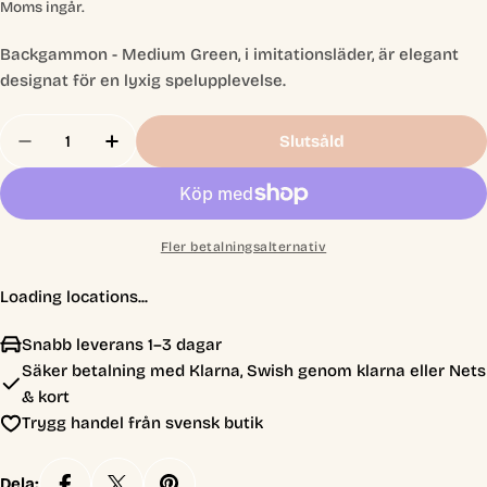
pris
Moms ingår.
Backgammon - Medium Green, i imitationsläder, är elegant
designat för en lyxig spelupplevelse.
Antal
Slutsåld
Minska Antal För Backgammon Medium Green, Imi
Öka Antal För Backgammon Medium Green
Fler betalningsalternativ
Loading locations...
Snabb leverans 1–3 dagar
Säker betalning med Klarna, Swish genom klarna eller Nets
& kort
Trygg handel från svensk butik
Dela: