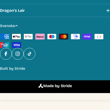
Dragon's Lair
S
Svenska
p
Betalmetoder
r
å
k
Facebook
Instagram
TikTok
Built by
Stride
Made by Stride