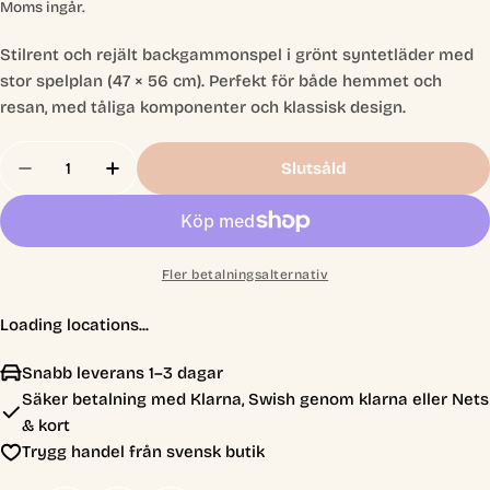
pris
Moms ingår.
Stilrent och rejält backgammonspel i grönt syntetläder med
stor spelplan (47 × 56 cm). Perfekt för både hemmet och
resan, med tåliga komponenter och klassisk design.
Antal
Slutsåld
Minska Antal För Backgammon: Green, Large, Synt
Öka Antal För Backgammon: Green, Large
Fler betalningsalternativ
Loading locations...
Snabb leverans 1–3 dagar
Säker betalning med Klarna, Swish genom klarna eller Nets
& kort
Trygg handel från svensk butik