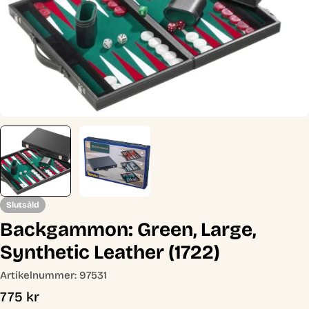
Öppna media 0 i modal
Slutsåld
Backgammon: Green, Large,
Synthetic Leather (1722)
Artikelnummer:
97531
Ordinarie
775 kr