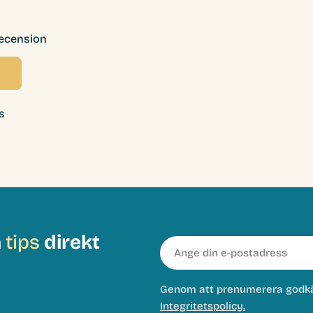
recension
s
h
tips
direkt
E-
post
Genom att prenumerera godk
Integritetspolicy.