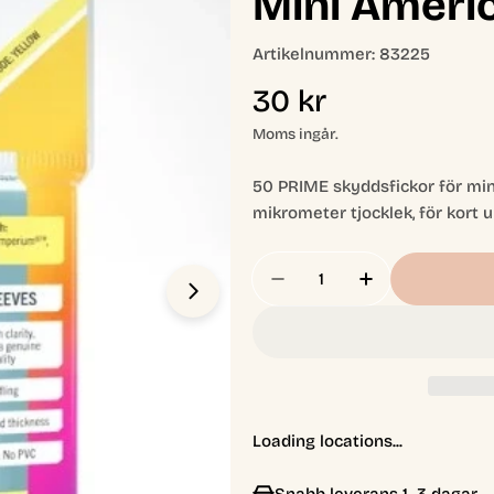
Mini Ameri
Artikelnummer:
83225
Ordinarie
30 kr
pris
Moms ingår.
50 PRIME skyddsfickor för min
mikrometer tjocklek, för kort u
Antal
Öppna media 1 i modal
Minska Antal För (44
Öka Antal Fö
Loading locations...