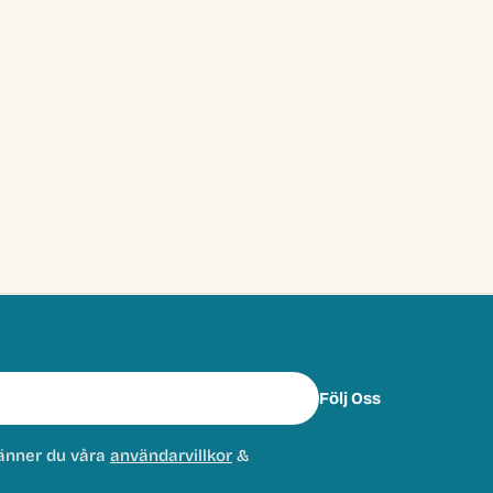
Följ Oss
änner du våra
användarvillkor
&