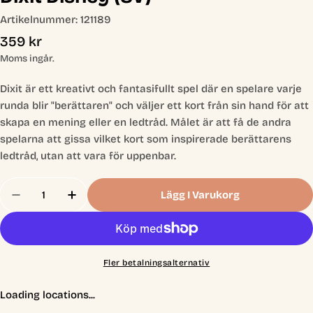
Artikelnummer:
121189
Ordinarie
359 kr
pris
Moms ingår.
Dixit är ett kreativt och fantasifullt spel där en spelare varje
runda blir "berättaren" och väljer ett kort från sin hand för att
skapa en mening eller en ledtråd. Målet är att få de andra
spelarna att gissa vilket kort som inspirerade berättarens
ledtråd, utan att vara för uppenbar.
Antal
Lägg I Varukorg
Minska Antal För Dixit Disney (SV)
Öka Antal För Dixit Disney (SV)
Fler betalningsalternativ
Loading locations...