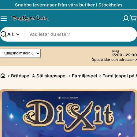
Hoppa
Snabba leveranser från våra butiker i Stockholm
till
innehåll
V
Sök
Idag
13:00 - 22:00
Öppettider och adresser
>
Brädspel & Sällskapsspel
Familjespel
Familjespel på