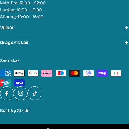
Mån-Fre: 13:00 - 22:00
Lördag: 10:00 - 16:00
Söndag: 10:00 - 16:00
Villkor
Dragon's Lair
S
Svenska
p
Betalmetoder
r
å
k
Facebook
Instagram
TikTok
Built by
Stride