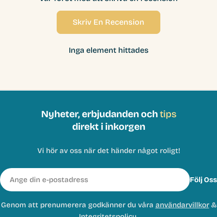
Skriv En Recension
Inga element hittades
Nyheter, erbjudanden och
tips
direkt i inkorgen
Vi hör av oss när det händer något roligt!
E-
Följ Oss
post
Genom att prenumerera godkänner du våra
användarvillkor
&
Integritetspolicy.