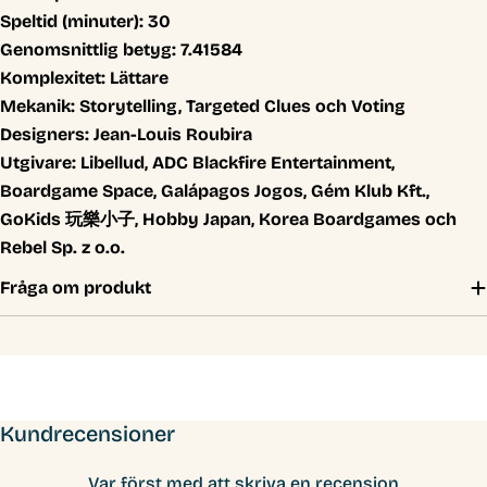
Speltid (minuter):
30
Genomsnittlig betyg:
7.41584
Komplexitet:
Lättare
Mekanik:
Storytelling, Targeted Clues och Voting
Designers:
Jean-Louis Roubira
Utgivare:
Libellud, ADC Blackfire Entertainment,
Boardgame Space, Galápagos Jogos, Gém Klub Kft.,
GoKids 玩樂小子, Hobby Japan, Korea Boardgames och
Rebel Sp. z o.o.
Fråga om produkt
Kundrecensioner
Var först med att skriva en recension