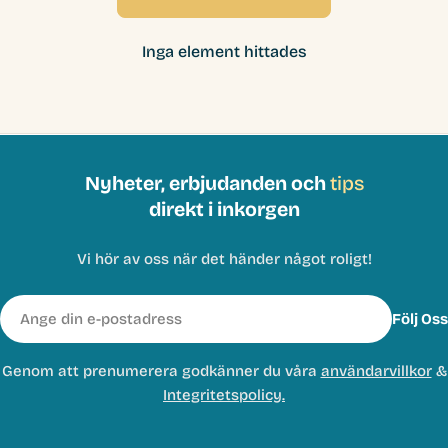
Inga element hittades
Nyheter, erbjudanden och
tips
direkt i inkorgen
Vi hör av oss när det händer något roligt!
E-
Följ Oss
post
Genom att prenumerera godkänner du våra
användarvillkor
&
Integritetspolicy.