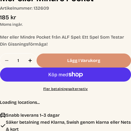
Artikelnummer:
132609
Ordinarie
185 kr
pris
Moms ingår.
Mer eller Mindre Pocket från ALF Spel: Ett Spel Som Testar
Din Gissningsförmåga!
Antal
Lägg I Varukorg
Minska Antal För Mer Eller Mindre Pocket
Öka Antal För Mer Eller Mindre Pocket
Fler betalningsalternativ
Loading locations...
Snabb leverans 1–3 dagar
Säker betalning med Klarna, Swish genom klarna eller Nets
& kort