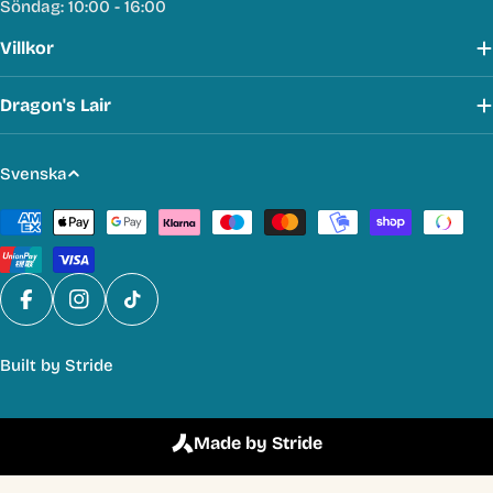
Söndag: 10:00 - 16:00
Villkor
Dragon's Lair
S
Svenska
p
Betalmetoder
r
å
k
Facebook
Instagram
TikTok
Built by
Stride
Made by Stride