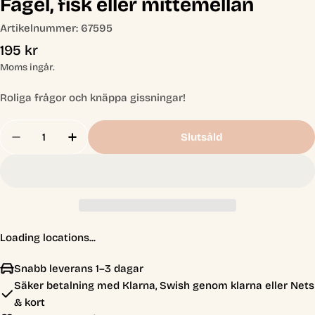
Fågel, fisk eller mittemellan
Artikelnummer:
67595
Ordinarie
195 kr
pris
Moms ingår.
Roliga frågor och knäppa gissningar!
Antal
Slutsåld
Minska Antal För Fågel, Fisk Eller Mittemellan
Öka Antal För Fågel, Fisk Eller Mittemel
Loading locations...
Snabb leverans 1–3 dagar
Säker betalning med Klarna, Swish genom klarna eller Nets
& kort