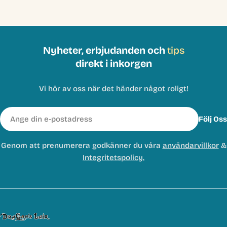
Nyheter, erbjudanden och
tips
direkt i inkorgen
Vi hör av oss när det händer något roligt!
E-
Följ Oss
post
Genom att prenumerera godkänner du våra
användarvillkor
&
Integritetspolicy.