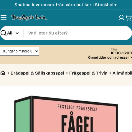
Hoppa
Snabba leveranser från våra butiker i Stockholm
till
innehåll
V
Sök
Idag
10:00-16:00
Öppettider och adresser
>
Brädspel & Sällskapsspel
Frågespel & Trivia
Allmänbi