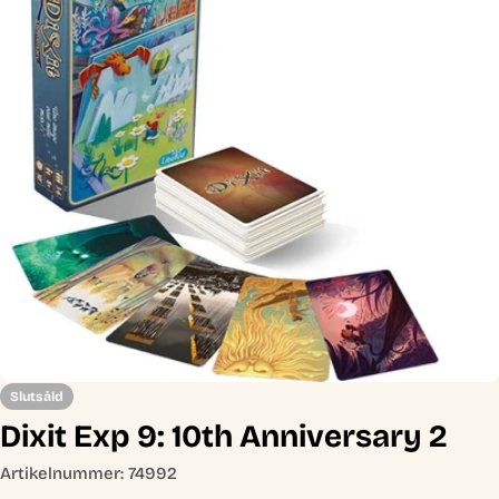
Öppna media 0 i modal
Slutsåld
Dixit Exp 9: 10th Anniversary 2
Artikelnummer:
74992