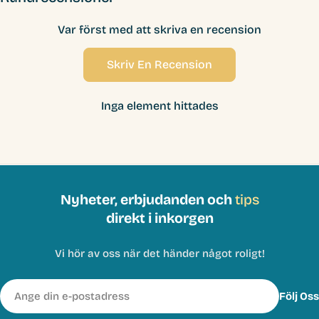
Var först med att skriva en recension
Skriv En Recension
Inga element hittades
Nyheter, erbjudanden och
tips
direkt i inkorgen
Vi hör av oss när det händer något roligt!
E-
Följ Oss
post