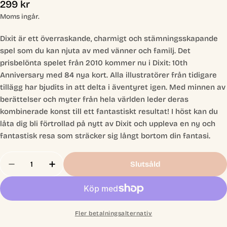
Ordinarie
299 kr
pris
Moms ingår.
Dixit är ett överraskande, charmigt och stämningsskapande
spel som du kan njuta av med vänner och familj. Det
prisbelönta spelet från 2010 kommer nu i Dixit: 10th
Anniversary med 84 nya kort. Alla illustratörer från tidigare
tillägg har bjudits in att delta i äventyret igen. Med minnen av
berättelser och myter från hela världen leder deras
kombinerade konst till ett fantastiskt resultat! I höst kan du
låta dig bli förtrollad på nytt av Dixit och uppleva en ny och
fantastisk resa som sträcker sig långt bortom din fantasi.
Antal
Slutsåld
Minska Antal För Dixit Exp 9: 10th Anniversary 2
Öka Antal För Dixit Exp 9: 10th Annivers
Fler betalningsalternativ