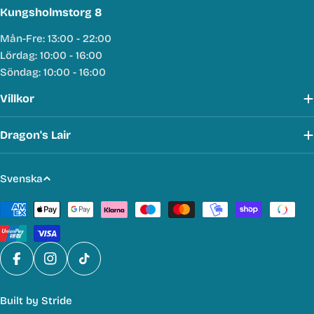
Kungsholmstorg 8
Mån-Fre: 13:00 - 22:00
Lördag: 10:00 - 16:00
Söndag: 10:00 - 16:00
Villkor
Dragon's Lair
S
Svenska
p
Betalmetoder
r
å
k
Facebook
Instagram
TikTok
Built by
Stride