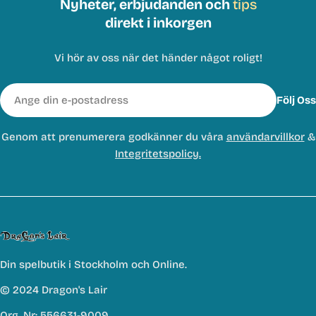
Nyheter, erbjudanden och
tips
direkt i inkorgen
Vi hör av oss när det händer något roligt!
E-
Följ Oss
post
Genom att prenumerera godkänner du våra
användarvillkor
&
Integritetspolicy.
Din spelbutik i Stockholm och Online.
© 2024 Dragon's Lair
Org. Nr: 556631-9009