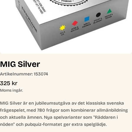
Öppna media 0 i modal
MIG Silver
Artikelnummer:
153074
Ordinarie
325 kr
pris
Moms ingår.
MIG Silver är en jubileumsutgåva av det klassiska svenska
frågespelet, med 780 frågor som kombinerar allmänbildning
och aktuella ämnen. Nya spelvarianter som "Räddaren i
nöden" och pubquiz-formatet ger extra spelglädje.