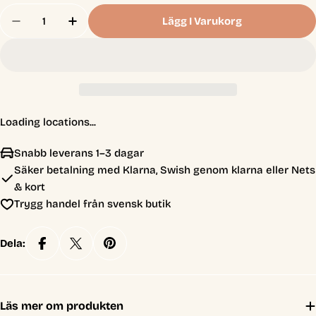
Antal
Lägg I Varukorg
Minska Antal För MIG Silver
Öka Antal För MIG Silver
Loading locations...
Snabb leverans 1–3 dagar
Säker betalning med Klarna, Swish genom klarna eller Nets
& kort
Trygg handel från svensk butik
Dela:
Läs mer om produkten