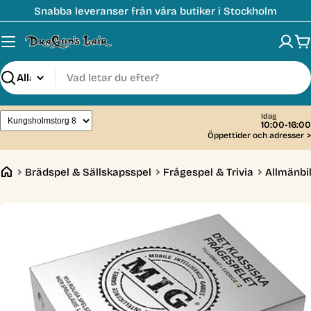
Hoppa
Snabba leveranser från våra butiker i Stockholm
till
innehåll
V
Sök
Idag
10:00-16:00
Öppettider och adresser
>
Brädspel & Sällskapsspel
Frågespel & Trivia
Allmänbi