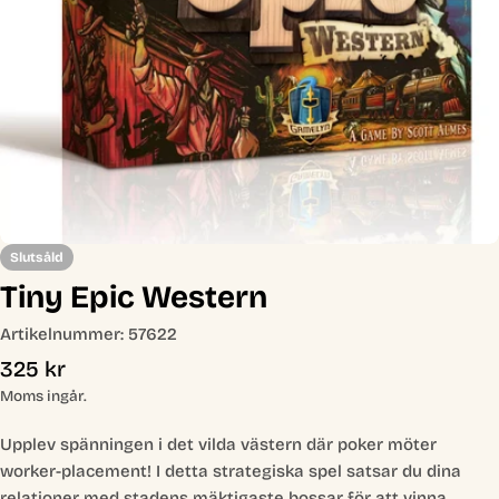
Öppna media 0 i modal
Slutsåld
Tiny Epic Western
Artikelnummer:
57622
Ordinarie
325 kr
pris
Moms ingår.
Upplev spänningen i det vilda västern där poker möter
worker-placement! I detta strategiska spel satsar du dina
relationer med stadens mäktigaste bossar för att vinna