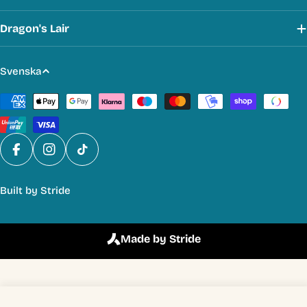
Dragon's Lair
S
Svenska
p
Betalmetoder
r
å
k
Facebook
Instagram
TikTok
Built by
Stride
Made by Stride