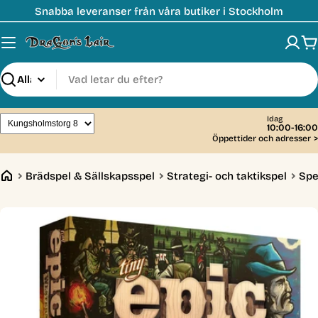
Hoppa
Snabba leveranser från våra butiker i Stockholm
till
innehåll
V
Sök
Idag
10:00-16:00
Öppettider och adresser
>
Brädspel & Sällskapsspel
Strategi- och taktikspel
Spe