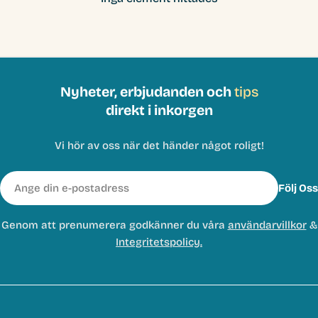
Nyheter, erbjudanden och
tips
direkt i inkorgen
Vi hör av oss när det händer något roligt!
E-
Följ Oss
post
Genom att prenumerera godkänner du våra
användarvillkor
&
Integritetspolicy.