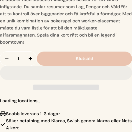
inflytande. Du samlar resurser som Lag, Pengar och Våld för
att ta kontroll över byggnader och få kraftfulla förmågor. Med
en unik kombination av pokerspel och worker-placement
måste du vara listig för att bli den mäktigaste
affärsmagnaten. Spela dina kort rätt och bli en legend i
boomtown!
Antal
Slutsåld
Minska Antal För Tiny Epic Western
Öka Antal För Tiny Epic Western
Loading locations...
Snabb leverans 1–3 dagar
Säker betalning med Klarna, Swish genom klarna eller Nets
& kort