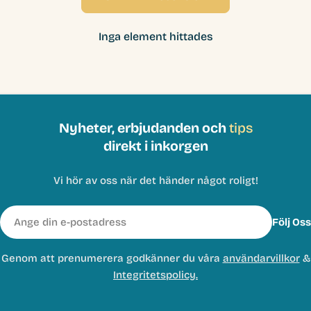
Inga element hittades
Nyheter, erbjudanden och
tips
direkt i inkorgen
Vi hör av oss när det händer något roligt!
E-
Följ Oss
post
Genom att prenumerera godkänner du våra
användarvillkor
&
Integritetspolicy.