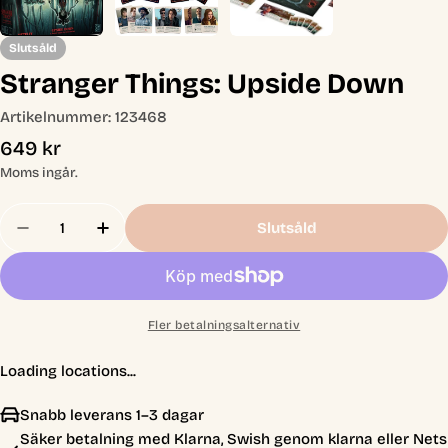
Slutsåld
Stranger Things: Upside Down
Artikelnummer:
123468
Ordinarie
649 kr
pris
Moms ingår.
Antal
Slutsåld
Minska Antal För Stranger Things: Upside Down
Öka Antal För Stranger Things: Upside
Fler betalningsalternativ
Loading locations...
Snabb leverans 1–3 dagar
Säker betalning med Klarna, Swish genom klarna eller Nets