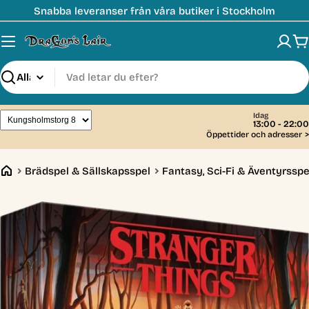
Hoppa
Snabba leveranser från våra butiker i Stockholm
till
innehåll
V
Sök
Idag
13:00 - 22:00
Öppettider och adresser
>
Brädspel & Sällskapsspel
Fantasy, Sci-Fi & Äventyrsspe