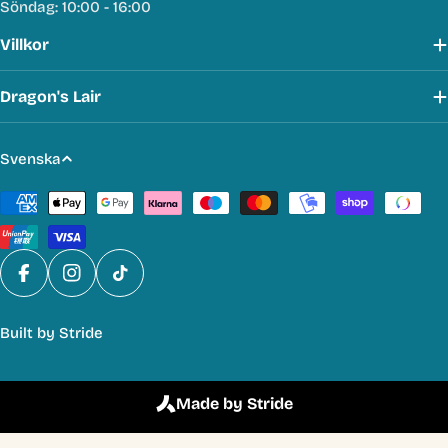
Söndag: 10:00 - 16:00
Villkor
Dragon's Lair
S
Svenska
p
Betalmetoder
r
å
k
Facebook
Instagram
TikTok
Built by
Stride
Made by Stride