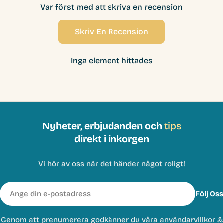
Var först med att skriva en recension
Skriv En Recension
Inga element hittades
Nyheter, erbjudanden och
tips
direkt i inkorgen
Vi hör av oss när det händer något roligt!
E-
Följ Oss
post
Genom att prenumerera godkänner du våra
användarvillkor
&