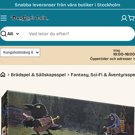
Hoppa
Snabba leveranser från våra butiker i Stockholm
till
innehåll
V
Sök
Idag
10:00-16:00
Öppettider och adresser
>
Brädspel & Sällskapsspel
Fantasy, Sci-Fi & Äventyrsspe