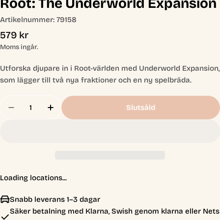
Root: The Underworld Expansion
Artikelnummer:
79158
Ordinarie
579 kr
pris
Moms ingår.
Utforska djupare in i Root-världen med Underworld Expansion,
som lägger till två nya fraktioner och en ny spelbräda.
Antal
Slutsåld
Minska Antal För Root: The Underworld Expansio
Öka Antal För Root: The Underworld Ex
Loading locations...
Snabb leverans 1–3 dagar
Säker betalning med Klarna, Swish genom klarna eller Nets