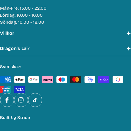
Mån-Fre: 13:00 - 22:00
Lördag: 10:00 - 16:00
Söndag: 10:00 - 16:00
Villkor
Dragon's Lair
S
Svenska
p
Betalmetoder
r
å
k
Facebook
Instagram
TikTok
Built by
Stride