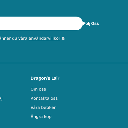
Följ Oss
änner du våra
användarvillkor
&
Dragon's Lair
Om oss
cy
Kontakta oss
Våra butiker
Ångra köp