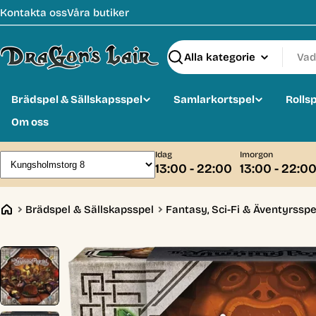
Hoppa
Kontakta oss
Våra butiker
till
innehåll
Sök
Brädspel & Sällskapsspel
Samlarkortspel
Rolls
Om oss
Idag
Imorgon
13:00 - 22:00
13:00 - 22:0
Brädspel & Sällskapsspel
Fantasy, Sci-Fi & Äventyrsspe