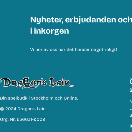
Nyheter, erbjudanden oc
i inkorgen
Vi hör av oss när det händer något roligt!
S
Din spelbutik i Stockholm och Online.
M
L
© 2024 Dragon's Lair
S
Org. Nr: 556631-9009
K