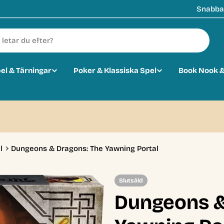
Snabba 
pel & Tärningar
Poker & Klassiska Spel
Book Nook &
0
l
Dungeons & Dragons: The Yawning Portal
Slutsåld
Dungeons &