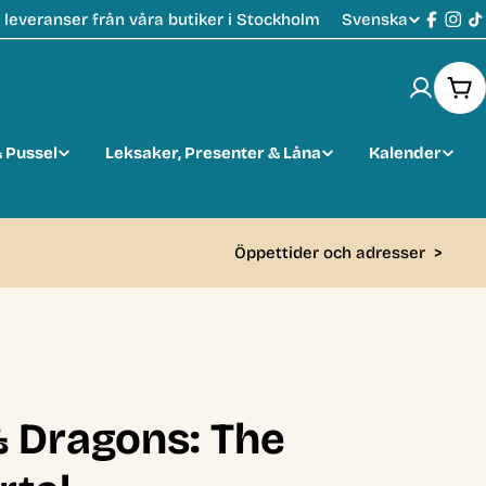
Svenska
leveranser från våra butiker i Stockholm
S
Faceb
Ins
T
p
Var
r
 Pussel
Leksaker, Presenter & Låna
Kalender
å
k
Öppettider och adresser
>
 Dragons: The