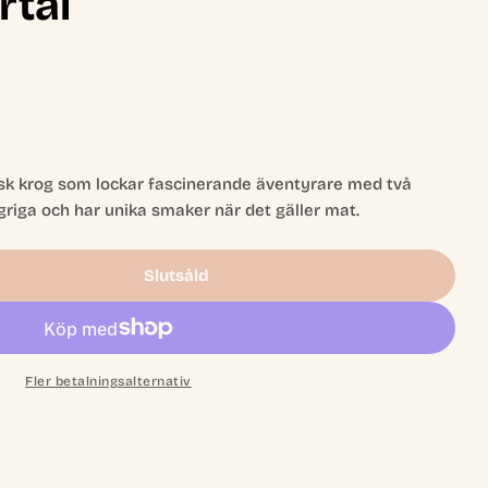
rtal
isk krog som lockar fascinerande äventyrare med två
iga och har unika smaker när det gäller mat.
Slutsåld
geons &amp; Dragons: The Yawning Portal
r Dungeons &amp; Dragons: The Yawning Portal
Fler betalningsalternativ