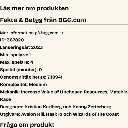
Läs mer om produkten
Fakta & Betyg från BGG.com
Mer information på bgg.com ➜
ID:
367820
Lanseringsår:
2023
Min. spelare:
1
Max. spelare:
4
Speltid (minuter):
0
Genomsnittlig betyg:
7.19941
Komplexitet:
Medium
Mekanik:
Increase Value of Unchosen Resources, Matching
Race
Designers:
Kristian Karlberg och Kenny Zetterberg
Utgivare:
Avalon Hill, Hasbro och Wizards of the Coast
Fråga om produkt