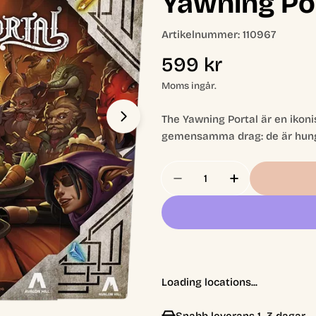
Yawning Po
Artikelnummer:
110967
Ordinarie
599 kr
pris
Moms ingår.
The Yawning Portal är en ikon
Öppna media 1 i modal
gemensamma drag: de är hungr
Antal
Minska Antal För Dun
Öka Antal Fö
Loading locations...