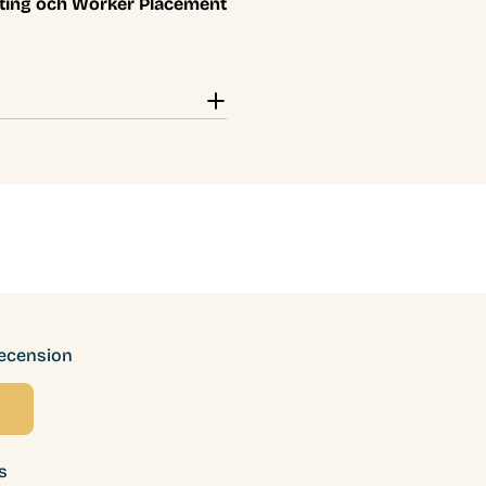
afting och Worker Placement
recension
s