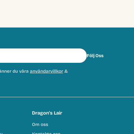
Följ Oss
änner du våra
användarvillkor
&
Dragon's Lair
Om oss