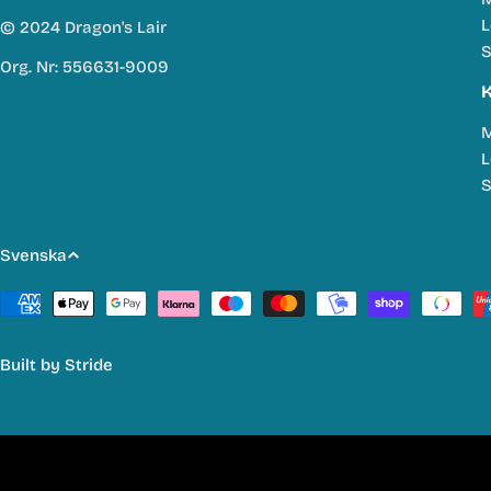
L
© 2024 Dragon's Lair
S
Org. Nr: 556631-9009
K
M
L
S
S
Svenska
p
Betalmetoder
r
Built by
Stride
å
k