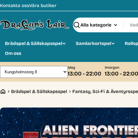
Hoppa
Kontakta oss
Våra butiker
till
innehåll
Sök
Brädspel & Sällskapsspel
Samlarkortspel
Rolls
Om oss
Idag
Imorgon
13:00 - 22:00
13:00 - 22:0
Brädspel & Sällskapsspel
Fantasy, Sci-Fi & Äventyrsspe