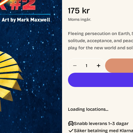
Ordinarie
175 kr
pris
Moms ingår.
Fleeing persecution on Earth
solitude, acceptance, and peac
play for the new world and sol
Antal
Minska Antal För Alien
Öka Antal För
Loading locations...
Snabb leverans 1–3 dagar
Säker betalning med Klarna