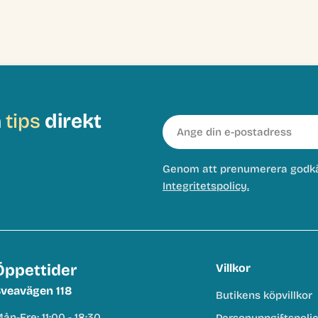
h
tips
direkt
E-
post
Genom att prenumerera godk
Integritetspolicy.
Öppettider
Villkor
veavägen 118
Butikens köpvillkor
ån-Fre: 11:00 - 18:30