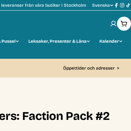
Svenska
leveranser från våra butiker i Stockholm
S
Faceb
Ins
T
p
Var
r
 Pussel
Leksaker, Presenter & Låna
Kalender
å
k
Öppettider och adresser
>
iers: Faction Pack #2