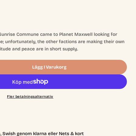
, Sunrise Commune came to Planet Maxwell looking for
e; unfortunately, the other factions are making their own
itude and peace are in short supply.
Lägg I Varukorg
 Frontiers: Faction Pack #2
 Alien Frontiers: Faction Pack #2
Fler betalningsalternativ
, Swish genom klarna eller Nets & kort