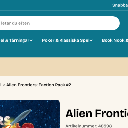
Snabba 
pel & Tärningar
Poker & Klassiska Spel
Book Nook &
0
l
Alien Frontiers: Faction Pack #2
Alien Front
Artikelnummer:
48598