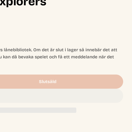
xplorers
rs lånebibliotek. Om det är slut i lager så innebär det att
u kan då bevaka spelet och få ett meddelande när det
Slutsåld
biblioteket- The Guild Of Merchant Explorers
 -Lånebiblioteket- The Guild Of Merchant Explorers