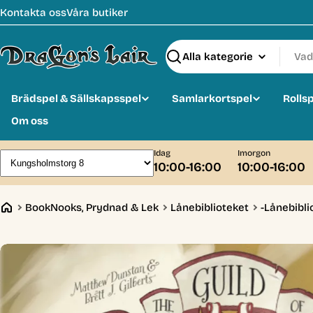
Hoppa
Kontakta oss
Våra butiker
till
innehåll
Sök
Brädspel & Sällskapsspel
Samlarkortspel
Rolls
Om oss
Idag
Imorgon
10:00-16:00
10:00-16:00
BookNooks, Prydnad & Lek
Lånebiblioteket
-Lånebibli