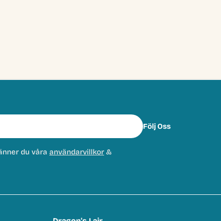
Följ Oss
änner du våra
användarvillkor
&
Dragon's Lair