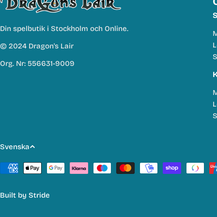
S
Din spelbutik i Stockholm och Online.
M
L
© 2024 Dragon's Lair
S
Org. Nr: 556631-9009
K
M
L
S
S
Svenska
p
Betalmetoder
r
Built by
Stride
å