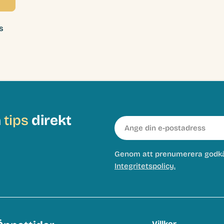
s
h
tips
direkt
E-
post
Genom att prenumerera godk
Integritetspolicy.
Villkor