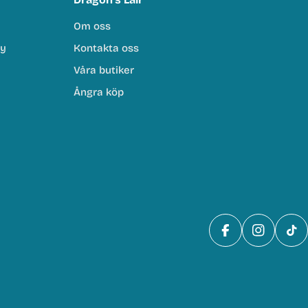
Om oss
cy
Kontakta oss
Våra butiker
Ångra köp
Facebook
Instagra
Tik