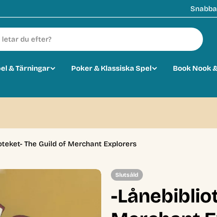
Snabba 
pel & Tärningar
Poker & Klassiska Spel
Book Nook &
oteket- The Guild of Merchant Explorers
Slutsåld
-Lånebiblio