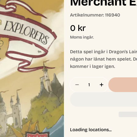
Merchant E
Artikelnummer:
116940
Ordinarie
0 kr
pris
Moms ingår.
Detta spel ingår i Dragon's Lai
någon har lånat hem spelet. D
kommer i lager igen.
Antal
Minska Antal För -Låne
Öka Antal För
Loading locations...