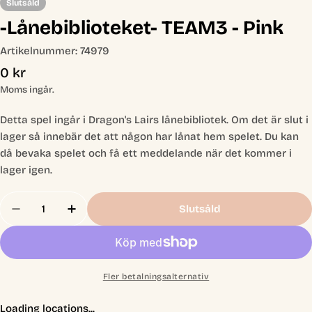
Slutsåld
-Lånebiblioteket- TEAM3 - Pink
Artikelnummer:
74979
Ordinarie
0 kr
pris
Moms ingår.
Detta spel ingår i Dragon's Lairs lånebibliotek. Om det är slut i
lager så innebär det att någon har lånat hem spelet. Du kan
då bevaka spelet och få ett meddelande när det kommer i
lager igen.
Antal
Slutsåld
Minska Antal För -Lånebiblioteket- TEAM3 - Pink
Öka Antal För -Lånebiblioteket- TEAM3 -
Fler betalningsalternativ
Loading locations...