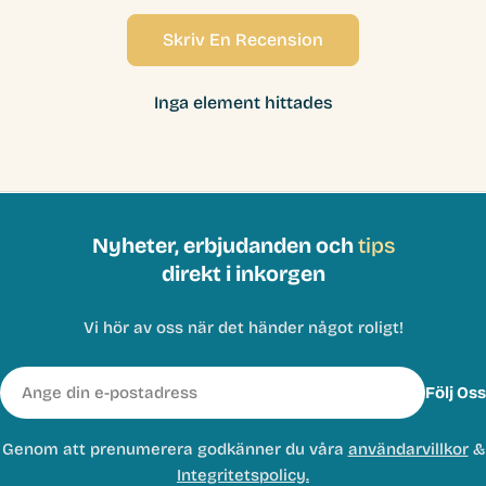
Skriv En Recension
Inga element hittades
Nyheter, erbjudanden och
tips
direkt i inkorgen
Vi hör av oss när det händer något roligt!
E-
Följ Oss
post
Genom att prenumerera godkänner du våra
användarvillkor
&
Integritetspolicy.