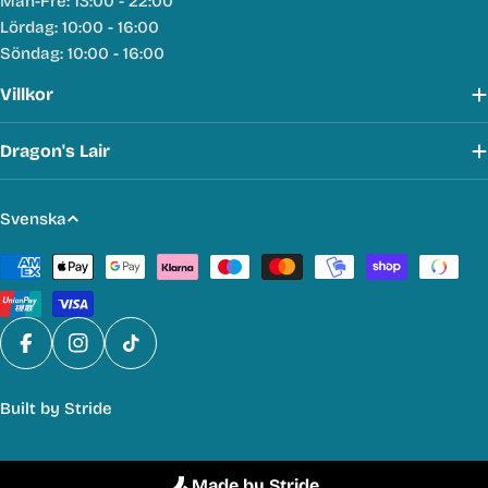
Mån-Fre: 13:00 - 22:00
Lördag: 10:00 - 16:00
Söndag: 10:00 - 16:00
Villkor
Dragon's Lair
S
Svenska
p
Betalmetoder
r
å
k
Facebook
Instagram
TikTok
Built by
Stride
Made by Stride