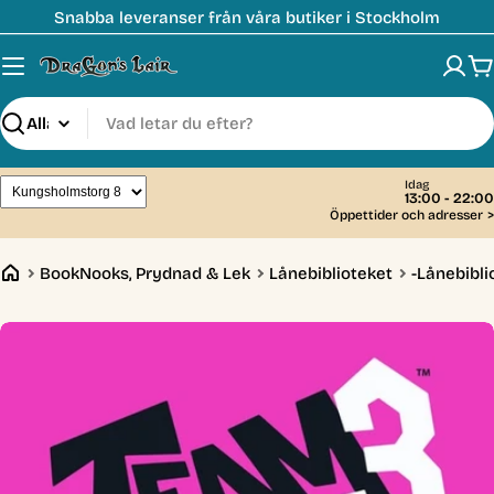
Hoppa
Snabba leveranser från våra butiker i Stockholm
till
innehåll
V
Sök
Idag
13:00 - 22:00
Öppettider och adresser
>
BookNooks, Prydnad & Lek
Lånebiblioteket
-Lånebibli