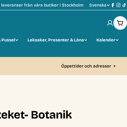
Svenska
leveranser från våra butiker i Stockholm
S
Faceb
Ins
T
p
Var
r
 Pussel
Leksaker, Presenter & Låna
Kalender
å
k
Öppettider och adresser
>
teket- Botanik