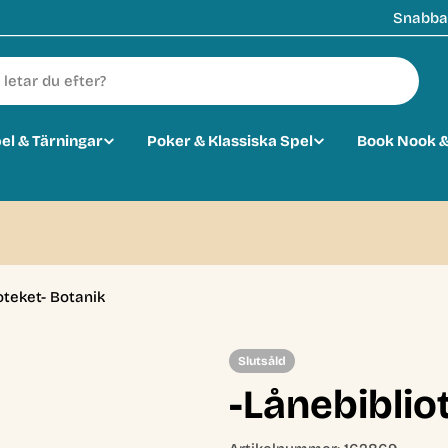
Snabba 
pel & Tärningar
Poker & Klassiska Spel
Book Nook &
oteket- Botanik
Slutsåld
-Lånebiblio