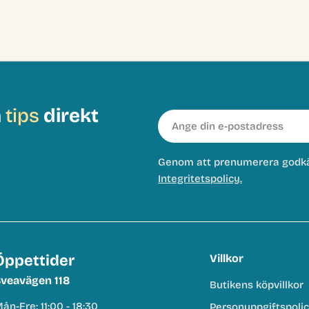
h
tips
direkt
E-
post
Genom att prenumerera godk
Integritetspolicy.
Öppettider
Villkor
veavägen 118
Butikens köpvillkor
ån-Fre: 11:00 - 18:30
Personuppgiftspoli