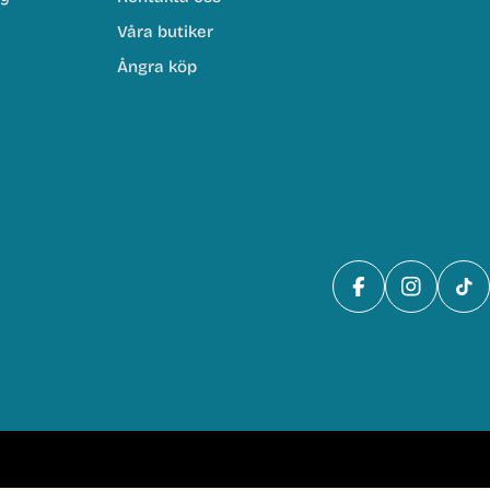
Våra butiker
Ångra köp
Facebook
Instagra
Tik