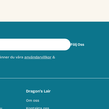
Följ Oss
änner du våra
användarvillkor
&
Dragon's Lair
Om oss
cy
Kontakta oss