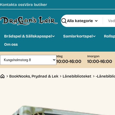
Hoppa
Kontakta oss
Våra butiker
till
innehåll
Sök
Brädspel & Sällskapsspel
Samlarkortspel
Rolls
Om oss
Idag
Imorgon
10:00-16:00
10:00-16:00
BookNooks, Prydnad & Lek
Lånebiblioteket
-Lånebibli