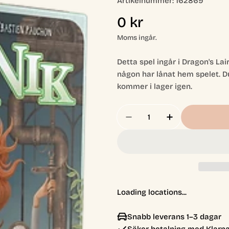
Artikelnummer:
162869
Ordinarie
0 kr
pris
Moms ingår.
Detta spel ingår i Dragon's Lai
någon har lånat hem spelet. D
kommer i lager igen.
Antal
Minska Antal För -Låne
Öka Antal För
Loading locations...
Snabb leverans 1–3 dagar