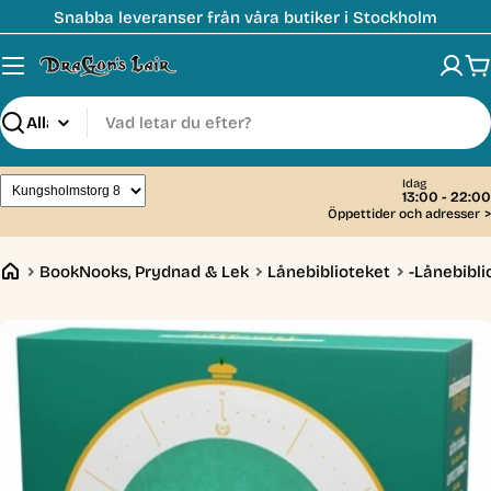
Hoppa
Snabba leveranser från våra butiker i Stockholm
till
innehåll
V
Sök
Idag
13:00 - 22:00
Öppettider och adresser
>
BookNooks, Prydnad & Lek
Lånebiblioteket
-Lånebibli