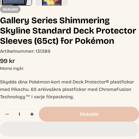
Slutsåld
Gallery Series Shimmering
Skyline Standard Deck Protector
Sleeves (65ct) for Pokémon
Artikelnummer:
131389
Ordinarie
99 kr
pris
Moms ingår.
Skydda dina Pokémon-kort med Deck Protector® plastfickor
med Pikachu. 65 arkivsäkra plastfickor med ChromaFusion
Technology™ i varje förpackning.
Antal
Slutsåld
Minska Antal För Gallery Series Shimmering Sky
Öka Antal För Gallery Series Shimmeri