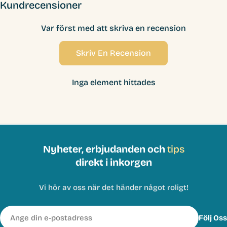
Kundrecensioner
Var först med att skriva en recension
Skriv En Recension
Inga element hittades
Nyheter, erbjudanden och
tips
direkt i inkorgen
Vi hör av oss när det händer något roligt!
E-
Följ Oss
post