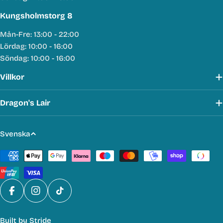
Kungsholmstorg 8
Mån-Fre: 13:00 - 22:00
Lördag: 10:00 - 16:00
Söndag: 10:00 - 16:00
Villkor
Dragon's Lair
S
Svenska
p
Betalmetoder
r
å
k
Facebook
Instagram
TikTok
Built by
Stride