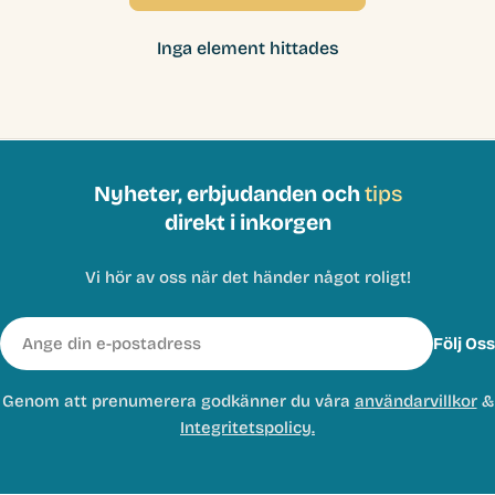
Inga element hittades
Nyheter, erbjudanden och
tips
direkt i inkorgen
Vi hör av oss när det händer något roligt!
E-
Följ Oss
post
Genom att prenumerera godkänner du våra
användarvillkor
&
Integritetspolicy.