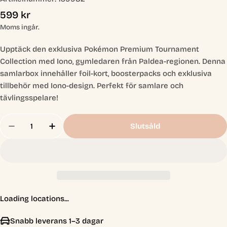
Ordinarie
599 kr
pris
Moms ingår.
Upptäck den exklusiva Pokémon Premium Tournament
Collection med Iono, gymledaren från Paldea-regionen. Denna
samlarbox innehåller foil-kort, boosterpacks och exklusiva
tillbehör med Iono-design. Perfekt för samlare och
tävlingsspelare!
Antal
Slutsåld
Minska Antal För Pokémon Premium Tournament C
Öka Antal För Pokémon Premium Tourna
Loading locations...
Snabb leverans 1–3 dagar