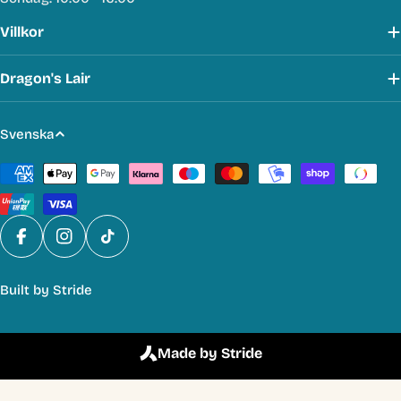
Villkor
Dragon's Lair
S
Svenska
p
Betalmetoder
r
å
k
Facebook
Instagram
TikTok
Built by
Stride
Made by Stride