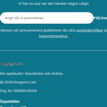
Vi hör av oss när det händer något roligt!
E-
Följ Oss
post
Genom att prenumerera godkänner du våra
användarvillkor
&
Integritetspolicy.
Din spelbutik i Stockholm och Online.
© 2024 Dragon's Lair
Org. Nr: 556631-9009
Öppettider