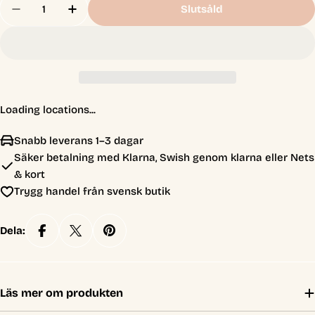
Slutsåld
Minska Antal För Pokémon TCG - Scarlet &amp; Vi
Öka Antal För Pokémon TCG - Scarlet &a
Loading locations...
Snabb leverans 1–3 dagar
Säker betalning med Klarna, Swish genom klarna eller Nets
& kort
Trygg handel från svensk butik
Dela:
Läs mer om produkten