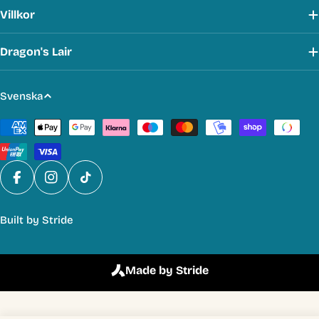
Villkor
Dragon's Lair
S
Svenska
p
Betalmetoder
r
å
k
Facebook
Instagram
TikTok
Built by
Stride
Made by Stride