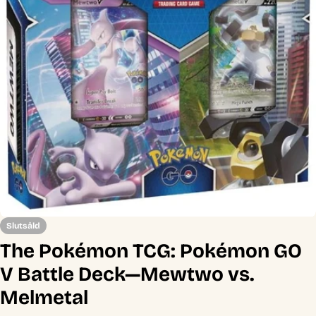
Öppna media 0 i modal
Slutsåld
The Pokémon TCG: Pokémon GO
V Battle Deck—Mewtwo vs.
Melmetal