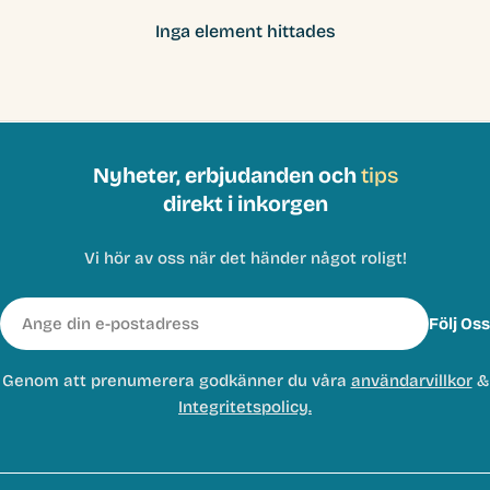
Inga element hittades
Nyheter, erbjudanden och
tips
direkt i inkorgen
Vi hör av oss när det händer något roligt!
E-
Följ Oss
post
Genom att prenumerera godkänner du våra
användarvillkor
&
Integritetspolicy.