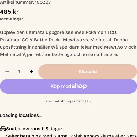
Artikelnummer:
109397
Ordinarie
485 kr
pris
Moms ingår.
Upplev den ultimata uppgörelsen med Pokémon TCG:
Pokémon GO V Battle Deck—Mewtwo vs. Melmetal! Denna
uppsättning innehåller två spelklara lekar med Mewtwo V och
Melmetal V, perfekt för både nya och erfarna tränare.
Antal
Slutsåld
Minska Antal För The Pokémon TCG: Pokémon GO
Öka Antal För The Pokémon TCG: Poké
Fler betalningsalternativ
Loading locations...
Snabb leverans 1–3 dagar
Säker betalning med Klarna, Swish genom klarna eller Nets