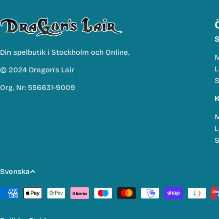
S
Din spelbutik i Stockholm och Online.
M
L
© 2024 Dragon's Lair
S
Org. Nr: 556631-9009
K
M
L
S
S
Svenska
p
Betalmetoder
r