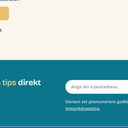
s
h
tips
direkt
E-
post
Genom att prenumerera godk
Integritetspolicy.