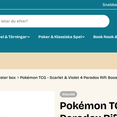
Snabba 
pel & Tärningar
Poker & Klassiska Spel
Book Nook &
0
ster box
Pokémon TCG - Scarlet & Violet 4 Paradox Rift Boos
Slutsåld
Pokémon TCG