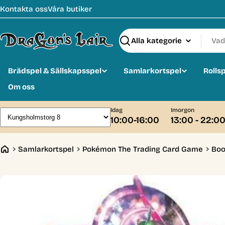
Hoppa
Kontakta oss
Våra butiker
till
innehåll
Sök
Brädspel & Sällskapsspel
Samlarkortspel
Rolls
Om oss
Idag
Imorgon
10:00-16:00
13:00 - 22:0
Samlarkortspel
Pokémon The Trading Card Game
Boo