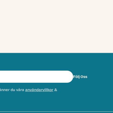
Följ Oss
änner du våra
användarvillkor
&