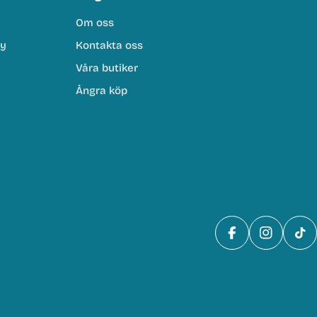
Om oss
cy
Kontakta oss
Våra butiker
Ångra köp
Facebook
Instagra
Tik