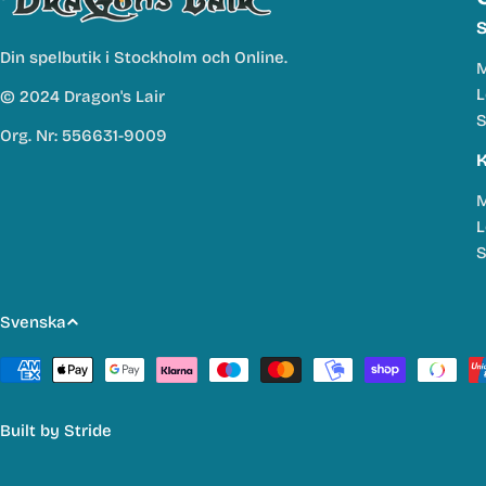
S
Din spelbutik i Stockholm och Online.
M
L
© 2024 Dragon's Lair
S
Org. Nr: 556631-9009
K
M
L
S
S
Svenska
p
Betalmetoder
r
Built by
Stride
å