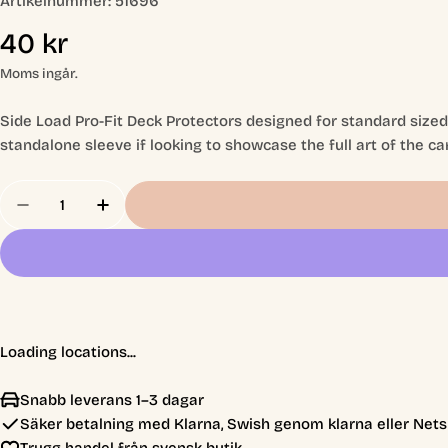
Artikelnummer:
51696
Ordinarie
40 kr
pris
Moms ingår.
Side Load Pro-Fit Deck Protectors designed for standard sized c
standalone sleeve if looking to showcase the full art of the ca
Antal
Minska Antal För Standard Size Pro-Fit Side-Loa
Öka Antal För Standard Size Pro-Fit Sid
Loading locations...
Snabb leverans 1–3 dagar
Säker betalning med Klarna, Swish genom klarna eller Nets