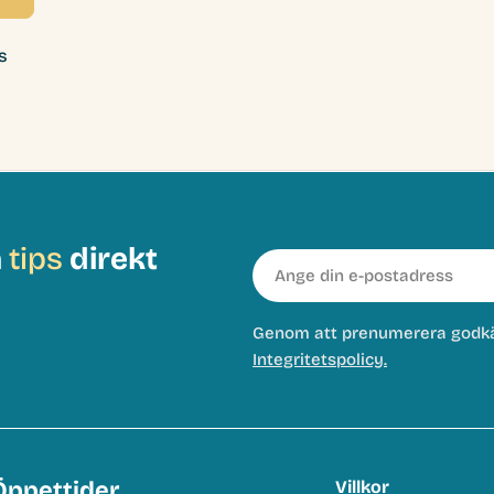
s
h
tips
direkt
E-
post
Genom att prenumerera godk
Integritetspolicy.
Öppettider
Villkor