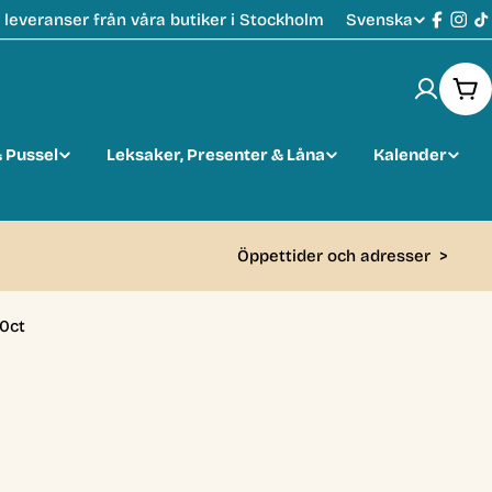
Svenska
leveranser från våra butiker i Stockholm
S
Faceb
Ins
T
p
Var
r
 Pussel
Leksaker, Presenter & Låna
Kalender
å
k
Öppettider och adresser
>
00ct