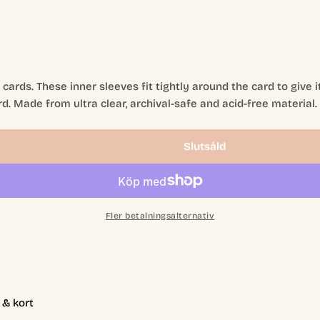
ards. These inner sleeves fit tightly around the card to give it
rd. Made from ultra clear, archival-safe and acid-free material.
Slutsåld
d Sleeves 100ct
e-Load Sleeves 100ct
Fler betalningsalternativ
 & kort