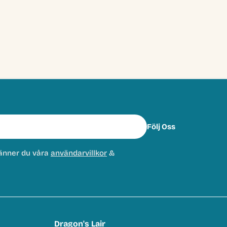
Följ Oss
änner du våra
användarvillkor
&
Dragon's Lair