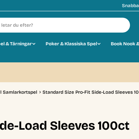
Snabba 
pel & Tärningar
Poker & Klassiska Spel
Book Nook &
0
ill Samlarkortspel
Standard Size Pro-Fit Side-Load Sleeves 1
ide-Load Sleeves 100ct