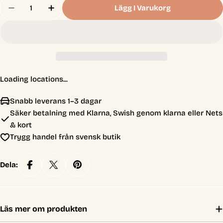
Antal
Lägg I Varukorg
Minska Antal För Dragon Shield Sleeves - Standar
Öka Antal För Dragon Shield Sleeves - S
Loading locations...
Snabb leverans 1–3 dagar
Säker betalning med Klarna, Swish genom klarna eller Nets
& kort
Trygg handel från svensk butik
Dela:
Läs mer om produkten