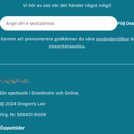
Vi hör av oss när det händer något roligt!
E-
Följ Oss
post
Genom att prenumerera godkänner du våra
användarvillkor
&
Integritetspolicy.
Din spelbutik i Stockholm och Online.
© 2024 Dragon's Lair
Org. Nr: 556631-9009
Öppettider