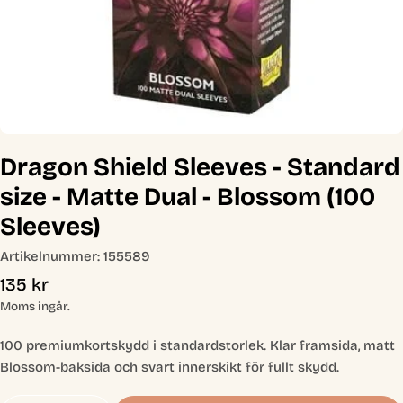
Öppna media 0 i modal
Dragon Shield Sleeves - Standard
size - Matte Dual - Blossom (100
Sleeves)
Artikelnummer:
155589
Ordinarie
135 kr
pris
Moms ingår.
100 premiumkortskydd i standardstorlek. Klar framsida, matt
Blossom-baksida och svart innerskikt för fullt skydd.