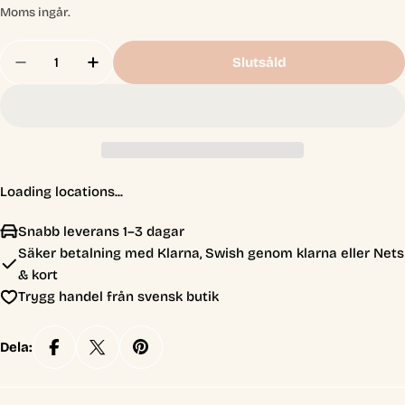
pris
Moms ingår.
Antal
Slutsåld
Minska Antal För Asgaardian Sleeve - Royal Blu
Öka Antal För Asgaardian Sleeve - Roya
Loading locations...
Snabb leverans 1–3 dagar
Säker betalning med Klarna, Swish genom klarna eller Nets
& kort
Trygg handel från svensk butik
Dela: