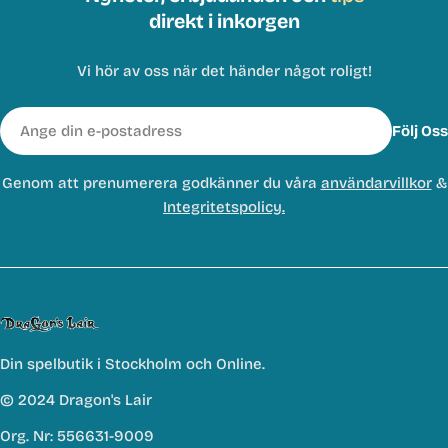
direkt i inkorgen
Vi hör av oss när det händer något roligt!
E-
Följ Oss
post
Genom att prenumerera godkänner du våra
användarvillkor
&
Integritetspolicy.
Din spelbutik i Stockholm och Online.
© 2024 Dragon's Lair
Org. Nr: 556631-9009