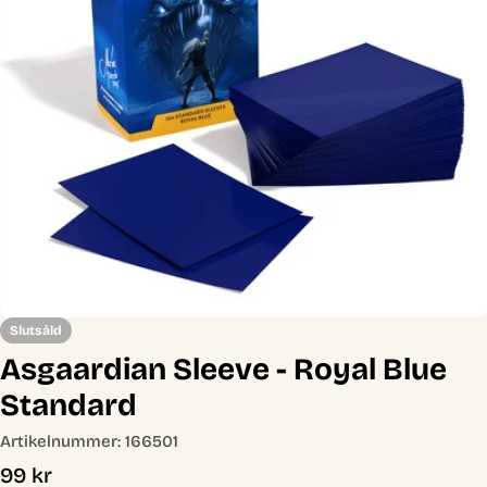
Öppna media 0 i modal
Slutsåld
Asgaardian Sleeve - Royal Blue
Standard
Artikelnummer:
166501
Ordinarie
99 kr