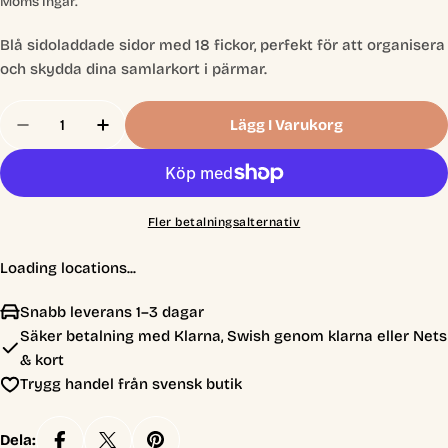
pris
Moms ingår.
Blå sidoladdade sidor med 18 fickor, perfekt för att organisera
och skydda dina samlarkort i pärmar.
Antal
Lägg I Varukorg
Minska Antal För 18-Pocket Pages Side-Loading B
Öka Antal För 18-Pocket Pages Side-Load
Fler betalningsalternativ
Loading locations...
Snabb leverans 1–3 dagar
Säker betalning med Klarna, Swish genom klarna eller Nets
& kort
Trygg handel från svensk butik
Dela: