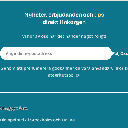
Nyheter, erbjudanden och
tips
direkt i inkorgen
Vi hör av oss när det händer något roligt!
E-
Följ Oss
post
Genom att prenumerera godkänner du våra
användarvillkor
&
Integritetspolicy.
Din spelbutik i Stockholm och Online.