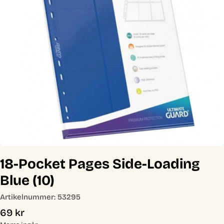
Öppna media 0 i modal
18-Pocket Pages Side-Loading
Blue (10)
Artikelnummer:
53295
Ordinarie
69 kr