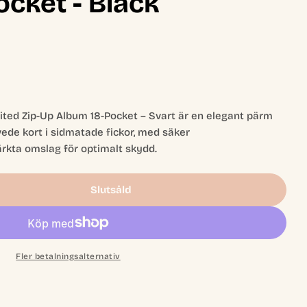
cket - Black
ted Zip-Up Album 18-Pocket – Svart är en elegant pärm
ede kort i sidmatade fickor, med säker
rkta omslag för optimalt skydd.
Slutsåld
Wars: Unlimited Zip-Up Album 18-Pocket - Black
 Star Wars: Unlimited Zip-Up Album 18-Pocket - Bla
Fler betalningsalternativ