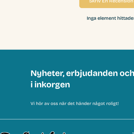
Skriv En Recension
Inga element hittade
Nyheter, erbjudanden oc
i inkorgen
Vi hör av oss när det händer något roligt!