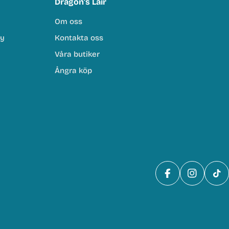
Dragon's Lair
Om oss
cy
Kontakta oss
Våra butiker
Ångra köp
Facebook
Instagra
Tik