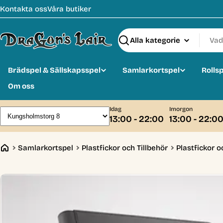
Hoppa
Kontakta oss
Våra butiker
till
innehåll
Sök
Brädspel & Sällskapsspel
Samlarkortspel
Rolls
Om oss
Idag
Imorgon
13:00 - 22:00
13:00 - 22:0
Samlarkortspel
Plastfickor och Tillbehör
Plastfickor o