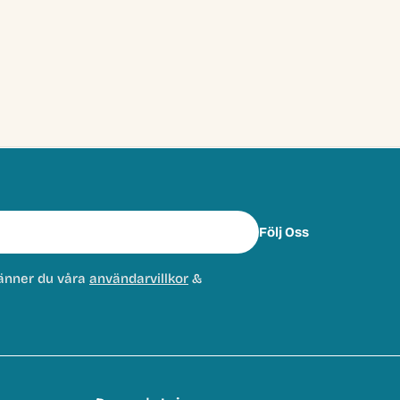
Följ Oss
änner du våra
användarvillkor
&