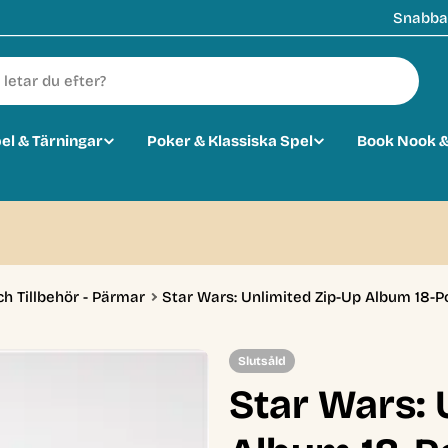
Snabba 
pel & Tärningar
Poker & Klassiska Spel
Book Nook &
0
ch Tillbehör - Pärmar
Star Wars: Unlimited Zip-Up Album 18-Po
Slutsåld
Star Wars: 