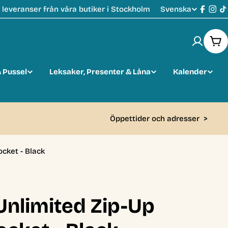
Svenska
leveranser från våra butiker i Stockholm
S
Faceb
Ins
T
p
Var
r
 Pussel
Leksaker, Presenter & Låna
Kalender
å
k
Öppettider och adresser
>
cket - Black
Unlimited Zip-Up