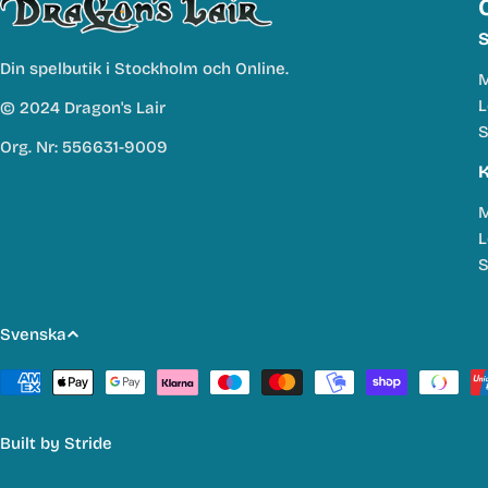
S
Din spelbutik i Stockholm och Online.
M
L
© 2024 Dragon's Lair
S
Org. Nr: 556631-9009
K
M
L
S
S
Svenska
p
Betalmetoder
r
Built by
Stride
å