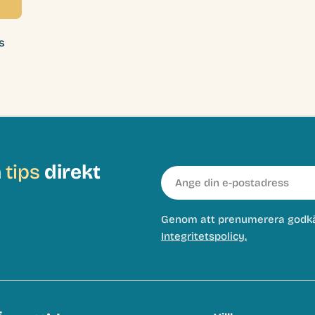
s
h
tips
direkt
E-
post
Genom att prenumerera godk
Integritetspolicy.