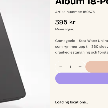
Album 18-Po
Artikelnummer:
150375
Ordinarie
395 kr
pris
Moms ingår.
Gamegenic – Star Wars: Unlimi
som rymmer upp till 360 sleev
dragkedjestängning och förstä
Antal
Minska Antal För Star 
Öka Antal För
Loading locations...