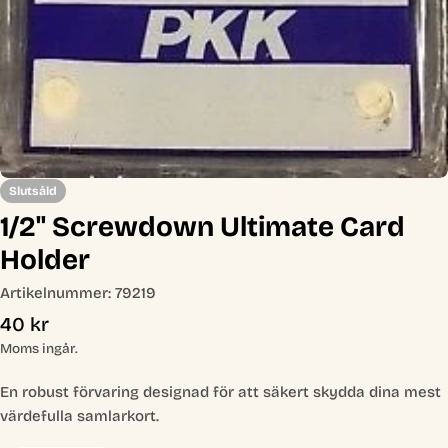
Slutsåld
1/2" Screwdown Ultimate Card
Holder
Artikelnummer:
79219
Ordinarie
40 kr
pris
Moms ingår.
En robust förvaring designad för att säkert skydda dina mest
värdefulla samlarkort.