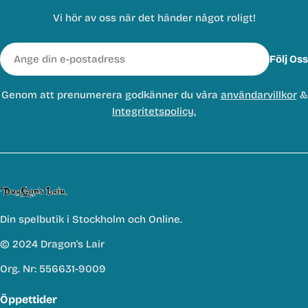
Vi hör av oss när det händer något roligt!
E-
Följ Oss
post
Genom att prenumerera godkänner du våra
användarvillkor
&
Integritetspolicy.
Din spelbutik i Stockholm och Online.
© 2024 Dragon's Lair
Org. Nr: 556631-9009
Öppettider