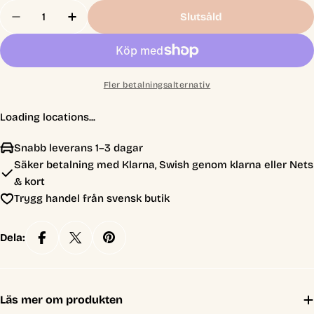
Antal
Slutsåld
Minska Antal För 1/2&quot; Screwdown Ultimate
Öka Antal För 1/2&quot; Screwdown Ult
Fler betalningsalternativ
Loading locations...
Snabb leverans 1–3 dagar
Säker betalning med Klarna, Swish genom klarna eller Nets
& kort
Trygg handel från svensk butik
Dela:
Läs mer om produkten