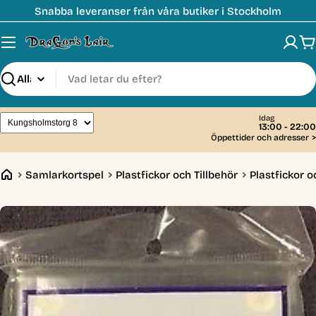
Hoppa
Snabba leveranser från våra butiker i Stockholm
till
innehåll
V
Sök
Idag
13:00 - 22:00
Öppettider och adresser
>
Samlarkortspel
Plastfickor och Tillbehör
Plastfickor o