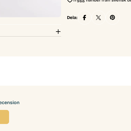
Trygg handel från svensk b
Dela:
recension