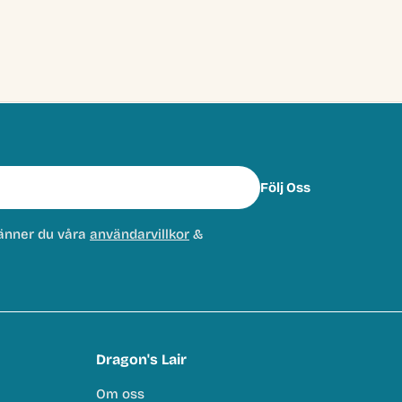
Följ Oss
änner du våra
användarvillkor
&
Dragon's Lair
Om oss