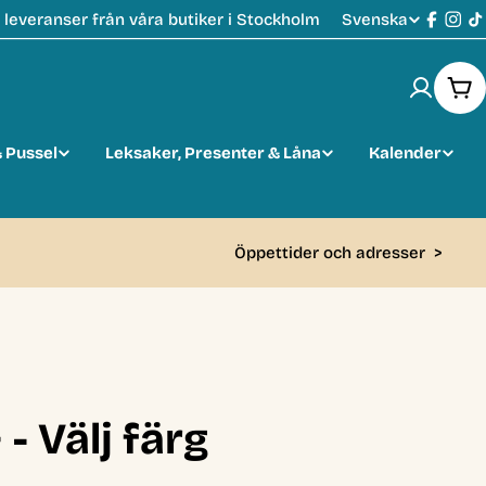
Svenska
leveranser från våra butiker i Stockholm
S
Faceb
Ins
T
p
Var
r
 Pussel
Leksaker, Presenter & Låna
Kalender
å
k
Öppettider och adresser
>
- Välj färg