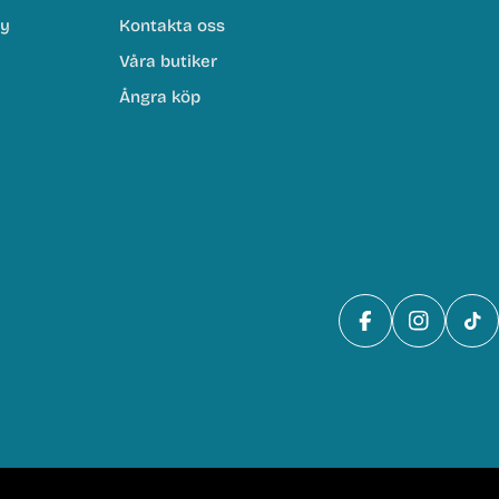
cy
Kontakta oss
Våra butiker
Ångra köp
Facebook
Instagra
Tik