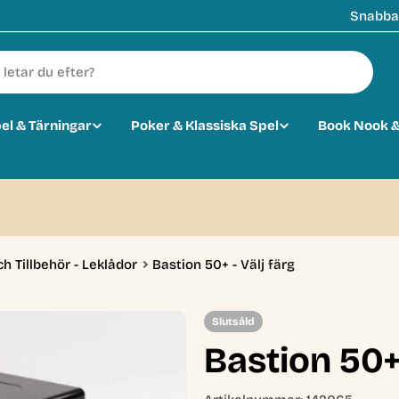
Snabba 
pel & Tärningar
Poker & Klassiska Spel
Book Nook &
0
ch Tillbehör - Leklådor
Bastion 50+ - Välj färg
Slutsåld
Bastion 50+ 