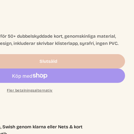
för 50+ dubbelskyddade kort, genomskinliga material,
ign, inkluderar skrivbar klisterlapp, syrafri, ingen PVC.
Slutsåld
Minska Antal För Bastion 50+ - Välj Färg
Öka Antal För Bastion 50+ - Välj Färg
Öppna media 2 
Fler betalningsalternativ
, Swish genom klarna eller Nets & kort