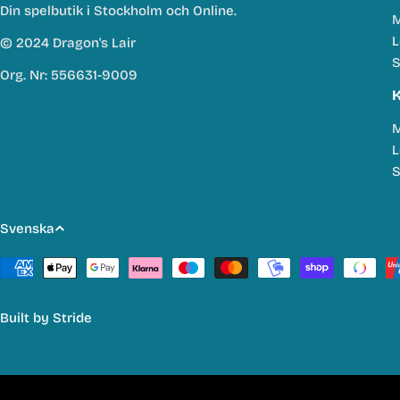
Din spelbutik i Stockholm och Online.
M
L
© 2024 Dragon's Lair
S
Org. Nr: 556631-9009
K
M
L
S
S
Svenska
p
Betalmetoder
r
Built by
Stride
å
k