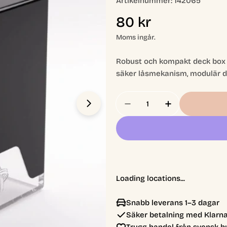
Artikelnummer:
142065
Ordinarie
80 kr
pris
Moms ingår.
Robust och kompakt deck box 
säker låsmekanism, modulär des
Antal
Öppna media 1 i modal
Loading locations...
Snabb leverans 1–3 dagar
Säker betalning med Klarna