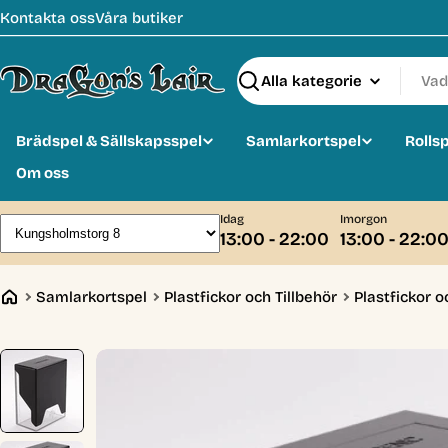
Hoppa
Kontakta oss
Våra butiker
till
innehåll
Sök
Brädspel & Sällskapsspel
Samlarkortspel
Rolls
Om oss
Idag
Imorgon
13:00 - 22:00
13:00 - 22:0
Samlarkortspel
Plastfickor och Tillbehör
Plastfickor o