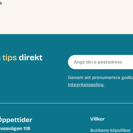
s
h
tips
direkt
E-
post
Genom att prenumerera godk
Integritetspolicy.
Öppettider
Villkor
veavägen 118
Butikens köpvillkor