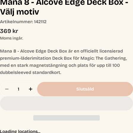
Mana 8 - Alcove Edge Deck Box -
Välj motiv
Artikelnummer:
142112
Ordinarie
369 kr
pris
Moms ingår.
Mana 8 - Alcove Edge Deck Box är en officiellt licensierad
premium-läderimitation Deck Box för Magic: The Gathering,
med en stark magnetstängning och plats för upp till 100
dubbelsleeved standardkort.
Antal
Slutsåld
Minska Antal För Mana 8 - Alcove Edge Deck Box 
Öka Antal För Mana 8 - Alcove Edge Deck
Loading locations...