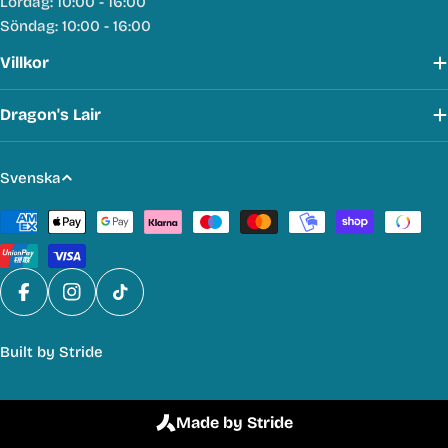
Lördag: 10:00 - 16:00
Söndag: 10:00 - 16:00
Villkor
Dragon's Lair
S
Svenska
p
Betalmetoder
r
å
k
Facebook
Instagram
TikTok
Built by
Stride
Made by Stride