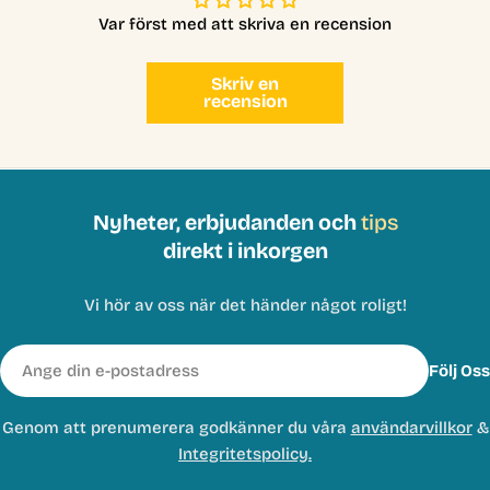
Var först med att skriva en recension
Skriv en
recension
Nyheter, erbjudanden och
tips
direkt i inkorgen
Vi hör av oss när det händer något roligt!
E-
Följ Oss
post
Genom att prenumerera godkänner du våra
användarvillkor
&
Integritetspolicy.