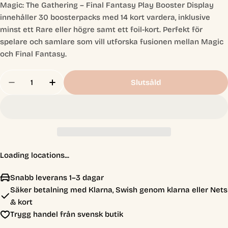
Magic: The Gathering – Final Fantasy Play Booster Display
innehåller 30 boosterpacks med 14 kort vardera, inklusive
minst ett Rare eller högre samt ett foil-kort. Perfekt för
spelare och samlare som vill utforska fusionen mellan Magic
och Final Fantasy.
Antal
Slutsåld
Minska Antal För Magic The Gathering: Final Fan
Öka Antal För Magic The Gathering: Fina
Loading locations...
Snabb leverans 1–3 dagar
Säker betalning med Klarna, Swish genom klarna eller Nets
& kort
Trygg handel från svensk butik