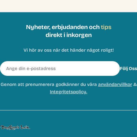
Nyheter, erbjudanden och
tips
direkt i inkorgen
Vi hör av oss när det händer något roligt!
E-
Följ Oss
post
Genom att prenumerera godkänner du våra
användarvillkor
&
Integritetspolicy.