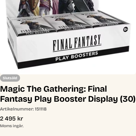
Öppna media 0 i modal
Slutsåld
Magic The Gathering: Final
Fantasy Play Booster Display (30)
Artikelnummer:
151118
Ordinarie
2 495 kr
pris
Moms ingår.