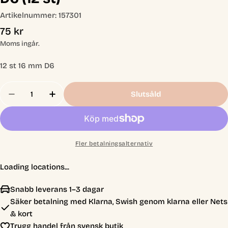
Artikelnummer:
157301
Ordinarie
75 kr
pris
Moms ingår.
12 st 16 mm D6
Antal
Slutsåld
Minska Antal För Vita Plast BlankaTärningar 16 M
Öka Antal För Vita Plast BlankaTärninga
Fler betalningsalternativ
Loading locations...
Snabb leverans 1–3 dagar
Säker betalning med Klarna, Swish genom klarna eller Nets
& kort
Trygg handel från svensk butik