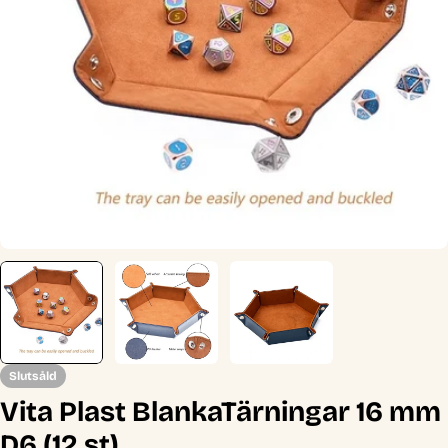
Öppna media 0 i modal
Slutsåld
Vita Plast BlankaTärningar 16 mm
D6 (12 st)