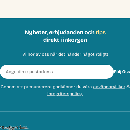
Nyheter, erbjudanden och
tips
direkt i inkorgen
Vi hör av oss när det händer något roligt!
E-
Följ Oss
post
Genom att prenumerera godkänner du våra
användarvillkor
&
Integritetspolicy.