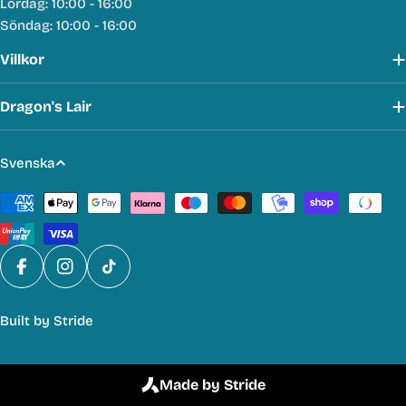
Lördag: 10:00 - 16:00
Söndag: 10:00 - 16:00
Villkor
Dragon's Lair
S
Svenska
p
Betalmetoder
r
å
k
Facebook
Instagram
TikTok
Built by
Stride
Made by Stride