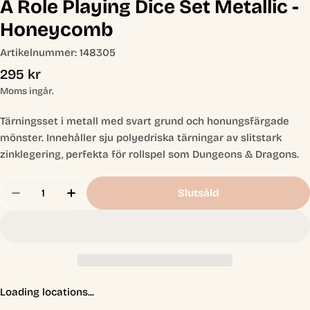
A Role Playing Dice Set Metallic -
Honeycomb
Artikelnummer:
148305
Ordinarie
295 kr
pris
Moms ingår.
Tärningsset i metall med svart grund och honungsfärgade
mönster. Innehåller sju polyedriska tärningar av slitstark
zinklegering, perfekta för rollspel som Dungeons & Dragons.
Antal
Slutsåld
Minska Antal För A Role Playing Dice Set Metall
Öka Antal För A Role Playing Dice Set 
Loading locations...