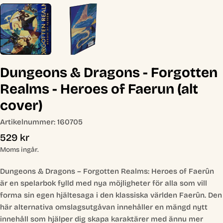
Dungeons & Dragons - Forgotten
Realms - Heroes of Faerun (alt
cover)
Artikelnummer:
160705
Ordinarie
529 kr
pris
Moms ingår.
Dungeons & Dragons – Forgotten Realms: Heroes of Faerûn
är en spelarbok fylld med nya möjligheter för alla som vill
forma sin egen hjältesaga i den klassiska världen Faerûn. Den
här alternativa omslagsutgåvan innehåller en mängd nytt
innehåll som hjälper dig skapa karaktärer med ännu mer