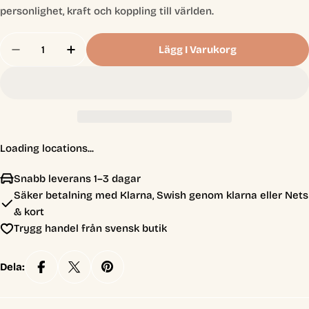
personlighet, kraft och koppling till världen.
Antal
Lägg I Varukorg
Minska Antal För Dungeons &amp; Dragons - Forg
Öka Antal För Dungeons &amp; Dragons -
Loading locations...
Snabb leverans 1–3 dagar
Säker betalning med Klarna, Swish genom klarna eller Nets
& kort
Trygg handel från svensk butik
Dela: