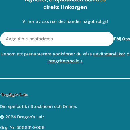
direkt i inkorgen
Vi hör av oss när det händer något roligt!
E-
Följ Oss
post
Genom att prenumerera godkänner du våra
användarvillkor
&
Integritetspolicy.
Din spelbutik i Stockholm och Online.
© 2024 Dragon's Lair
Org. Nr: 556631-9009