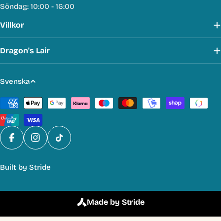
Söndag: 10:00 - 16:00
Villkor
Dragon's Lair
S
Svenska
p
Betalmetoder
r
å
k
Facebook
Instagram
TikTok
Built by
Stride
Made by Stride