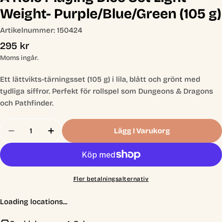
Weight- Purple/Blue/Green (105 g)
Artikelnummer:
150424
Ordinarie
295 kr
pris
Moms ingår.
Ett lättvikts-tärningsset (105 g) i lila, blått och grönt med
tydliga siffror. Perfekt för rollspel som Dungeons & Dragons
och Pathfinder.
Antal
Lägg I Varukorg
Minska Antal För A Role Playing Dice Set Light We
Öka Antal För A Role Playing Dice Set Li
Fler betalningsalternativ
Loading locations...