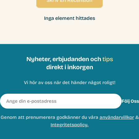
Skriv En Recension
Inga element hittades
Nyheter, erbjudanden och
tips
direkt i inkorgen
Vi hör av oss när det händer något roligt!
E-
Följ Oss
post
Genom att prenumerera godkänner du våra
användarvillkor
&
Integritetspolicy.