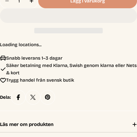
Lägg I Varukorg
Minska Antal För Bicycle 140th Anniversary Play
Öka Antal För Bicycle 140th Anniversar
Loading locations...
Snabb leverans 1–3 dagar
Säker betalning med Klarna, Swish genom klarna eller Nets
& kort
Trygg handel från svensk butik
Dela:
Läs mer om produkten