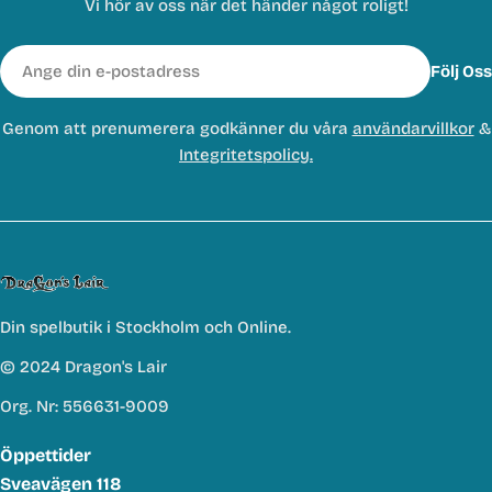
Vi hör av oss när det händer något roligt!
E-
Följ Oss
post
Genom att prenumerera godkänner du våra
användarvillkor
&
Integritetspolicy.
Din spelbutik i Stockholm och Online.
© 2024 Dragon's Lair
Org. Nr: 556631-9009
Öppettider
Sveavägen 118