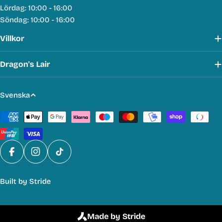
Lördag: 10:00 - 16:00
Söndag: 10:00 - 16:00
Villkor
Dragon's Lair
S
Svenska
p
Betalmetoder
r
å
k
Facebook
Instagram
TikTok
Built by
Stride
Made by Stride