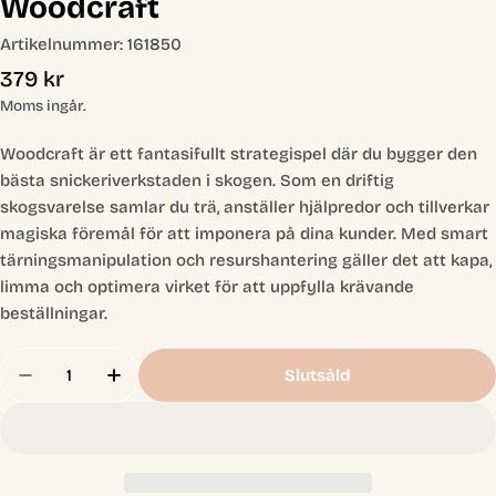
Woodcraft
Artikelnummer:
161850
Ordinarie
379 kr
pris
Moms ingår.
Woodcraft är ett fantasifullt strategispel där du bygger den
bästa snickeriverkstaden i skogen. Som en driftig
skogsvarelse samlar du trä, anställer hjälpredor och tillverkar
magiska föremål för att imponera på dina kunder. Med smart
tärningsmanipulation och resurshantering gäller det att kapa,
limma och optimera virket för att uppfylla krävande
beställningar.
Antal
Slutsåld
Minska Antal För Woodcraft
Öka Antal För Woodcraft