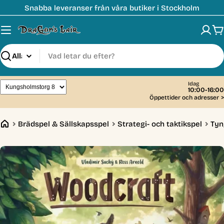
Hoppa
Snabba leveranser från våra butiker i Stockholm
till
innehåll
V
Sök
Idag
10:00-16:00
Öppettider och adresser
>
Brädspel & Sällskapsspel
Strategi- och taktikspel
Tyn