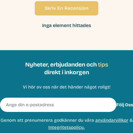
Skriv En Recension
Inga element hittades
Nyheter, erbjudanden och
tips
direkt i inkorgen
Vi hör av oss när det händer något roligt!
E-
Följ Oss
post
Genom att prenumerera godkänner du våra
användarvillkor
&
Integritetspolicy.